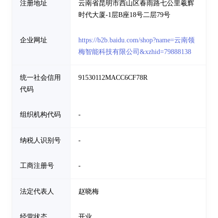
注册地址
云南省昆明市西山区春雨路七公里羲辉
时代大厦-1层B座18号二层79号
企业网址
https://b2b.baidu.com/shop?name=云南领
梅智能科技有限公司&xzhid=79888138
统一社会信用
91530112MACC6CF78R
代码
组织机构代码
-
纳税人识别号
-
工商注册号
-
法定代表人
赵晓梅
经营状态
开业