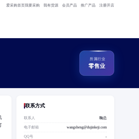
爱采购首页
我要采购
我有货源
会员产品
推广产品
注册开店
所属行业
零售业
联系方式
机
联系人
鞠总
可
电子邮箱
wangsheng@dujinkeji.com
QQ号
-