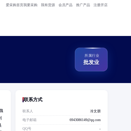
爱采购首页
我要采购
我有货源
会员产品
推广产品
注册开店
所属行业
批发业
联系方式
魏
联系人
冷文朋
制
电子邮箱
6943086149@qq.com
具
QQ号
-