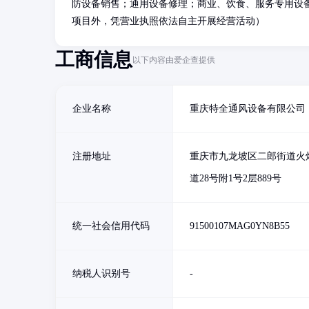
防设备销售；通用设备修理；商业、饮食、服务专用设
项目外，凭营业执照依法自主开展经营活动）
工商信息
以下内容由爱企查提供
企业名称
重庆特全通风设备有限公司
注册地址
重庆市九龙坡区二郎街道火
道28号附1号2层889号
统一社会信用代码
91500107MAG0YN8B55
纳税人识别号
-