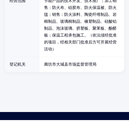
经营范围
节能产品的技术开发、技术推广；加工销
售：防火布、硅胶布、防火保温被、防火
毯；销售：防火涂料、陶瓷纤维制品、岩
棉制品、玻璃棉制品、橡塑制品、硅酸铝
制品、泡沫玻璃、挤塑板、聚苯板、酚醛
板；保温工程承包施工。（依法须经批准
的项目，经相关部门批准后方可开展经营
活动）
登记机关
廊坊市大城县市场监督管理局
药品医疗器械网络信息服务备案(京)网药械信息备字（2021）第00159号