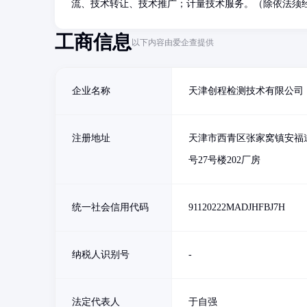
流、技术转让、技术推广；计量技术服务。（除依法须
工商信息
以下内容由爱企查提供
企业名称
天津创程检测技术有限公司
注册地址
天津市西青区张家窝镇安福道
号27号楼202厂房
统一社会信用代码
91120222MADJHFBJ7H
纳税人识别号
-
法定代表人
于自强