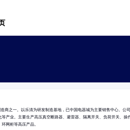
页
制造商之一。以乐清为研发制造基地，已中国电器城为主要销售中心。公
化等产业。主要生产高压真空断路器、避雷器、隔离开关、负荷开关、操
，环网柜等高压产品。