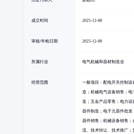
成立时间
2025-12-08
审核/年检日期
2025-12-08
所属行业
电气机械和器材制造业
经营范围
一般项目：配电开关控制设
造；机械电气设备销售；电
造；五金产品零售；电力设
器件制造；电子元器件批发
器件销售；机械设备销售；
流、技术转让、技术推广；