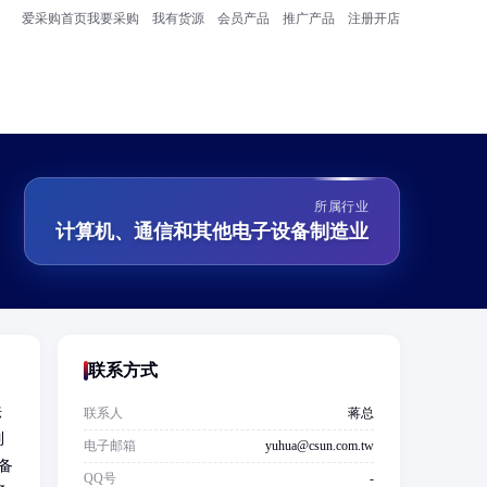
爱采购首页
我要采购
我有货源
会员产品
推广产品
注册开店
所属行业
计算机、通信和其他电子设备制造业
联系方式
法
联系人
蒋总
制
电子邮箱
yuhua@csun.com.tw
备
QQ号
-