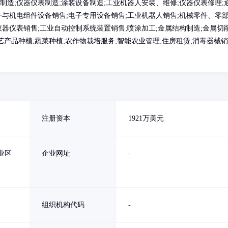
制造;仪器仪表制造;涂装设备制造;工业机器人安装、维修;仪器仪表修理;
件与机电组件设备销售;电子专用设备销售;工业机器人销售;机械零件、零
仪器仪表销售;工业自动控制系统装置销售;喷涂加工;金属结构制造;金属切
艺产品种植;蔬菜种植;农作物栽培服务;智能农业管理;住房租赁;消毒器械销
注册资本
1921万美元
业区
企业网址
-
组织机构代码
-