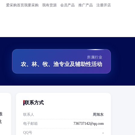
爱采购首页
我要采购
我有货源
会员产品
推广产品
注册开店
所属行业
农、林、牧、渔专业及辅助性活动
联系方式
淮
联系人
周旭东
批
电子邮箱
736737142@qq.com
QQ号
-