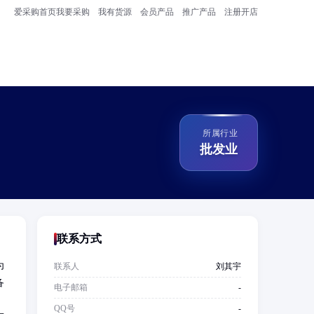
爱采购首页
我要采购
我有货源
会员产品
推广产品
注册开店
所属行业
批发业
联系方式
为
联系人
刘其宇
备
电子邮箱
-
；
QQ号
-