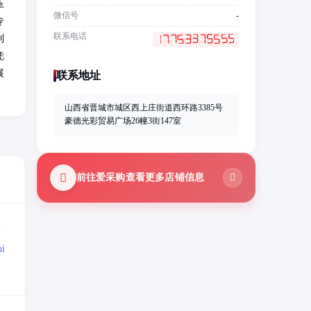
压
微信号
-
专
联系电话
制
凭
展
联系地址
山西省晋城市城区西上庄街道西环路3385号
豪德光彩贸易广场26幢3街147室
前往爱采购查看更多店铺信息
=
i