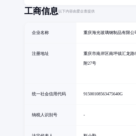
工商信息
以下内容由爱企查提供
企业名称
重庆海光玻璃钢制品有限公
注册地址
重庆市南岸区南坪镇汇龙路8
附27号
统一社会信用代码
91500108563475640G
纳税人识别号
-
法定代表人
靳小勤