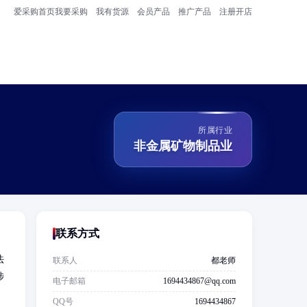
爱采购首页
我要采购
我有货源
会员产品
推广产品
注册开店
所属行业
非金属矿物制品业
联系方式
法
联系人
都老师
涉
电子邮箱
1694434867@qq.com
QQ号
1694434867