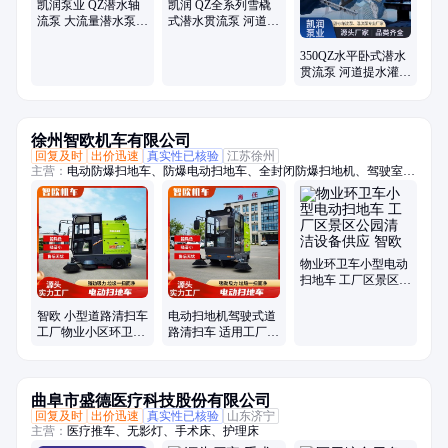
凯润泵业 QZ潜水轴
凯润 QZ全系列雪橇
流泵 大流量潜水泵
式潜水贯流泵 河道应
多种型号可选
急排涝 18000m³/h大
350QZ-50
流量
350QZ水平卧式潜水
贯流泵 河道提水灌溉
雪橇式 25m高扬程 凯
润
徐州智欧机车有限公司
回复及时
出价迅速
真实性已核验
江苏徐州
主营：
电动防爆扫地车、防爆电动扫地车、全封闭防爆扫地机、驾驶室电
动扫地车、新能源扫地车、物业手把扫地车、小型道路扫地车、物业道路
清扫车、驾驶式电动扫地车、小型扫地车、公园扫地车、工厂扫地车、道
路清扫车、景区扫地车、环卫清扫车、小区扫地车、防爆洗地机、工厂手
把扫地、全封闭电动扫地机
物业环卫车小型电动
扫地车 工厂区景区公
园清洁设备供应 智欧
智欧 小型道路清扫车
电动扫地机驾驶式道
工厂物业小区环卫公
路清扫车 适用工厂/
园景区扫地车 厂家直
车间/小区/景区 厂家
供
直供
曲阜市盛德医疗科技股份有限公司
回复及时
出价迅速
真实性已核验
山东济宁
主营：
医疗推车、无影灯、手术床、护理床