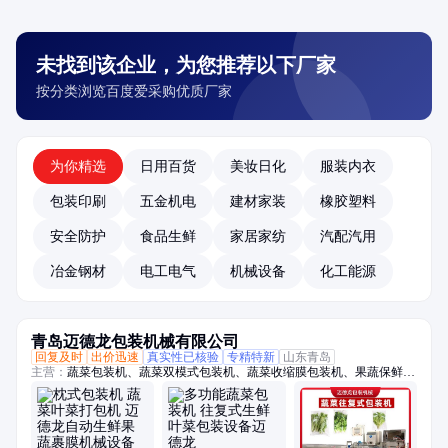
未找到该企业，为您推荐以下厂家
按分类浏览百度爱采购优质厂家
为你精选
日用百货
美妆日化
服装内衣
包装印刷
五金机电
建材家装
橡胶塑料
安全防护
食品生鲜
家居家纺
汽配汽用
冶金钢材
电工电气
机械设备
化工能源
青岛迈德龙包装机械有限公司
回复及时
出价迅速
真实性已核验
专精特新
山东青岛
主营：
蔬菜包装机、蔬菜双模式包装机、蔬菜收缩膜包装机、果蔬保鲜膜
包装机、托盒果蔬包装机、生鲜包装机、保鲜包装机、蔬菜高速包装机、
称重贴标机、冬瓜定量切片机