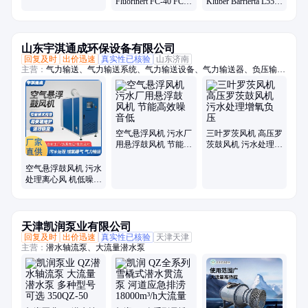
Fluorinert FC-40 FC-
Klüber Barrierta L55/2
70 FC-72 FC-43服务
L25DL滑轨轴承氟素
器群浸没式液冷
脂厂家
山东宇淇通成环保设备有限公司
回复及时
出价迅速
真实性已核验
山东济南
主营：
气力输送、气力输送系统、气力输送设备、气力输送器、负压输
送、物料输送、旋转供料器、供料阀、AV泵、仓泵、罗茨风机、罗次鼓
风机、空气悬浮鼓风机、磁悬浮鼓风机、空浮风机、三叶罗茨鼓风机、曝
气风机、气力输送风机、粉煤灰输送设备、粉体输送系统、粉料输送泵、
空气悬浮增氧机、污水处理风机、水产养殖增氧机、脱硫脱硝设备
空气悬浮风机 污水厂
三叶罗茨风机 高压罗
用悬浮鼓风机 节能高
茨鼓风机 污水处理增
效噪音低
氧负压
空气悬浮鼓风机 污水
处理离心风 机低噪音
操作简单
天津凯润泵业有限公司
回复及时
出价迅速
真实性已核验
天津天津
主营：
潜水轴流泵、大流量潜水泵