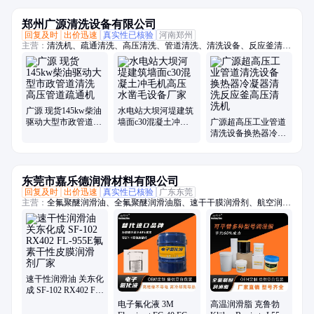
郑州广源清洗设备有限公司
回复及时
出价迅速
真实性已核验
河南郑州
主营：
清洗机、疏通清洗、高压清洗、管道清洗、清洗设备、反应釜清
洗、超高压、冲毛机、铝模板、拉毛机、混凝土、换热器、高压水、柴油
驱动、锅炉管道、电机驱动、船体除锈、管道疏通、除锈除漆、钢坯除
磷、电驱动高压、水除磷系统、水喷砂除锈、冷凝器管道、下水道疏通
广源 现货145kw柴油
水电站大坝河堤建筑
驱动大型市政管道清
墙面c30混凝土冲毛
广源超高压工业管道
洗 高压管道疏通机
机高压水凿毛设备厂
清洗设备换热器冷凝
家
器清洗反应釜高压清
洗机
东莞市嘉乐德润滑材料有限公司
回复及时
出价迅速
真实性已核验
广东东莞
主营：
全氟聚醚润滑油、全氟聚醚润滑油脂、速干干膜润滑剂、航空润滑
油脂、-70至1400度润滑油脂、轴承润滑油脂、齿轮润滑油脂、螺丝螺栓
润滑油脂、抗咬合防卡剂、高真空密封硅脂、电子氟化冷却液、疏水涂层
涂料、一比一平替进口品牌系列油脂
速干性润滑油 关东化
成 SF-102 RX402 FL-
955E氟素干性皮膜润
电子氟化液 3M
高温润滑脂 克鲁勃
滑剂厂家