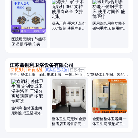
源头厂家 手术无影灯
医用综合用多功能不
360°旋转 使用寿命长
锈钢手术床 使用时间
支持定制
长 盛德医疗
医院用无影灯 节能环
保 吊顶 移动式 实力
商家 盛德医疗
江苏鑫铜利卫浴设备有限公司
回复及时
出价迅速
真实性已核验
江苏徐州
主营：
整体卫浴、酒店集成卫浴、一体卫生间、定制整体卫生间、装配式
卫生间、成品卫生间、一体式浴室、集成淋浴间、整体淋浴房、一体式卫
生间、酒店整体卫生间、公寓整体卫生间、宾馆整体卫生间、淋浴房、装
配式整体卫生间
鑫铜利 整体卫生间
定制集成卫浴淋浴间
干湿分离玻璃隔断 多
整体卫生间定制 金源
金源格整体卫浴间 一
配制可选
格酒店卫浴售后完善
体卫生间 装配式卫浴
诚信经营
定制生产