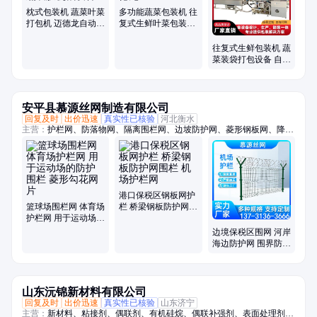
枕式包装机 蔬菜叶菜
多功能蔬菜包装机 往
打包机 迈德龙自动生
复式生鲜叶菜包装设
鲜果蔬裹膜机械设备
备迈德龙
往复式生鲜包装机 蔬
菜装袋打包设备 自动
打孔裹膜机
安平县慕源丝网制造有限公司
回复及时
出价迅速
真实性已核验
河北衡水
主营：
护栏网、防落物网、隔离围栏网、边坡防护网、菱形钢板网、降噪
隔音墙、户外吸音板、桥梁防护网、防落物围栏网、篮球场围栏网、柔性
钢丝绳网、斜坡防落石网、光伏电站围栏、高架桥梁隔音屏、保税区围界
港口保税区钢板网护
篮球场围栏网 体育场
栏 桥梁钢板防护网围
护栏网 用于运动场的
栏 机场护栏网
防护围栏 菱形勾花网
边境保税区围网 河岸
片
海边防护网 围界防逃
防盗边框护栏网厂家
山东沅锦新材料有限公司
回复及时
出价迅速
真实性已核验
山东济宁
主营：
新材料、粘接剂、偶联剂、有机硅烷、偶联补强剂、表面处理剂、