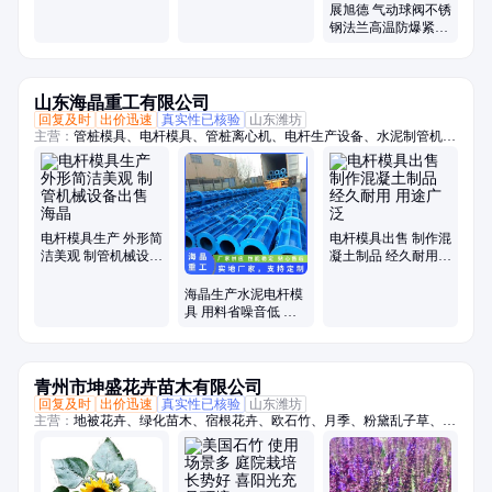
应釜罐底阀卸料带手
汽导热油耐高温流量
展旭德 气动球阀不锈
动不锈钢
控制阀
钢法兰高温防爆紧急
O型切断调节蒸汽开
关阀
山东海晶重工有限公司
回复及时
出价迅速
真实性已核验
山东潍坊
主营：
管桩模具、电杆模具、管桩离心机、电杆生产设备、水泥制管机、
混凝土管设备
电杆模具生产 外形简
电杆模具出售 制作混
洁美观 制管机械设备
凝土制品 经久耐用
出售 海晶
用途广泛
海晶生产水泥电杆模
具 用料省噪音低 制
作混凝土制品
青州市坤盛花卉苗木有限公司
回复及时
出价迅速
真实性已核验
山东潍坊
主营：
地被花卉、绿化苗木、宿根花卉、欧石竹、月季、粉黛乱子草、时
令草花、菊花