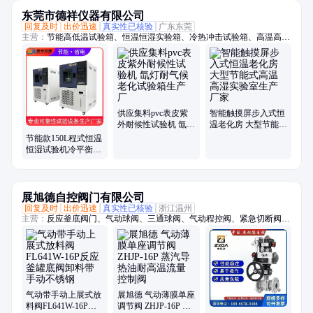
东莞市德祥仪器有限公司
回复及时
出价迅速
真实性已核验
广东东莞
主营：
节能高低温试验箱、恒温恒湿实验箱、冷热冲击试验箱、高温高湿
试验箱、氙灯耐气候试验箱、耐黄老化试验箱、紫外加速老化试验箱、三
综合试验箱、步入式恒温恒湿试验箱、高低温试验箱、快速温变试验箱、
双85试验箱、低温试验箱、步入式高低温湿热室、hast试验箱、pct老化试
验箱、高温试验箱、高压加速老化试验箱、低气压试验箱、高低温低气压
试验箱、恒温恒湿试验箱、淋雨试验箱、沙尘试验箱、高低温防爆试验箱
供应集料pvc表皮紫
智能触摸屏步入式恒
外耐候性试验机 氙灯
温老化房 大型节能式
耐气候老化试验箱生
高温高湿实验室生产
节能款150L程式恒温
产厂
厂家
恒湿试验机冷平衡高
温高湿老化测试箱
展旭德自控阀门有限公司
回复及时
出价迅速
真实性已核验
浙江温州
主营：
反应釜底阀门、气动球阀、三通球阀、气动程控阀、紧急切断阀、
气动执行器、内螺纹球阀、气动法兰球阀、气动快装蝶阀、气动衬氟蝶
阀、气动衬氟球阀、气动焊接球阀、上展式放料阀、气动硬密封蝶阀
气动带手动上展式放
展旭德 气动薄膜单座
料阀FL641W-16P反
调节阀 ZHJP-16P 蒸