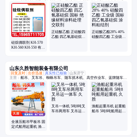
橡胶硅质填料
正硅酸乙酯 正硅酸四
正硅酸乙酯28% 40%
乙酯 四乙氧基硅烷
硅酸四乙酯 工业级
国标 绝缘材料涂料处
国标 四乙氧基硅烷
硅烷偶联剂 KH-570
理 交联剂
涂料粘结剂
KH-560 KH-550 有机
硅烷 密封剂KH570
增粘剂 粘合剂
山东久胜智能装备有限公司
回复及时
出价迅速
真实性已核验
山东济宁
主营：
船吊、叉车吊、蜘蛛吊车、随车抓木机、高空作业车、蓝牌随车
吊、折臂吊、随车挖、履带蜘蛛吊、吊挖一体机、三轮随车吊、履带随车
吊、三轮吊、履带随车挖、履带吊车、船用起重机、拖拉机平板吊、履带
随车抓、下葬车、四不像吊车、车载吊机、抓木机、拖拉机吊钻一体机、
小吊车、装载机
叉吊一体机 5吨8吨叉
渔船起重吊机 起重船
车吊两用车 叉吊运一
船吊 5吨8吨船用起重
体车 久胜
机 久胜
全液压船吊甲板吊 固
定式船用起重机 渔船
吊渔网吊船吊机 久胜