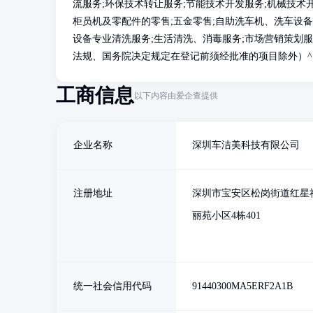
流服务;环保技术转让服务;节能技术开发服务;机械技术
柜员机及零配件的零售;五金零售;自助洗车机、洗车设
设备专业清洗服务;生活清洗、消毒服务;市场营销策划服
法规、国务院决定规定在登记前须经批准的项目除外）^
工商信息
以下内容由爱企查提供
企业名称
深圳车洁美科技有限公司
注册地址
深圳市宝安区松岗街道红星
丽苑小区4栋401
统一社会信用代码
91440300MA5ERF2A1B