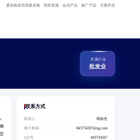
爱采购首页
我要采购
我有货源
会员产品
推广产品
注册开店
所属行业
批发业
联系方式
人
联系人
邓余生
物
电子邮箱
843734267@qq.com
交
QQ号
843734267