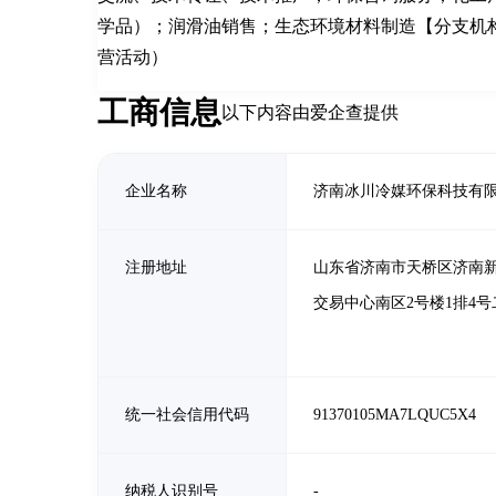
学品）；润滑油销售；生态环境材料制造【分支机
营活动）
工商信息
以下内容由爱企查提供
企业名称
济南冰川冷媒环保科技有
注册地址
山东省济南市天桥区济南
交易中心南区2号楼1排4号
统一社会信用代码
91370105MA7LQUC5X4
纳税人识别号
-