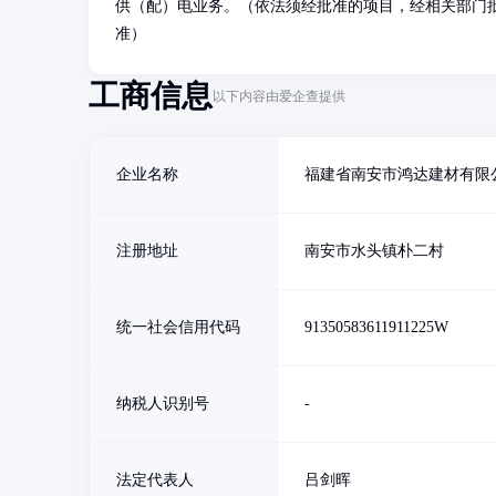
供（配）电业务。（依法须经批准的项目，经相关部门
准）
工商信息
以下内容由爱企查提供
企业名称
福建省南安市鸿达建材有限
注册地址
南安市水头镇朴二村
统一社会信用代码
91350583611911225W
纳税人识别号
-
法定代表人
吕剑晖