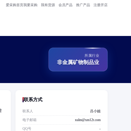
爱采购首页
我要采购
我有货源
会员产品
推广产品
注册开店
所属行业
非金属矿物制品业
联系方式
营
联系人
吕小姐
电子邮箱
xulm@xm12t.com
、
QQ号
-