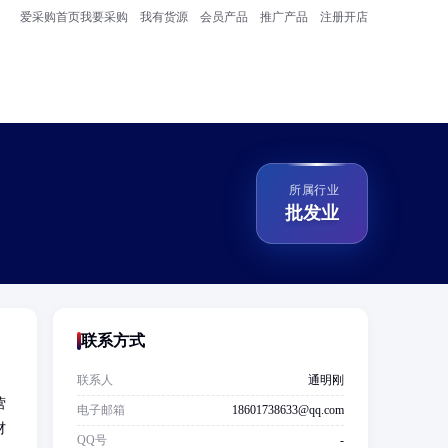
爱采购首页
我要采购
我有货源
会员产品
推广产品
注册开店
所属行业
批发业
联系方式
联系人
通明刚
营
电子邮箱
18601738633@qq.com
材
QQ号
-