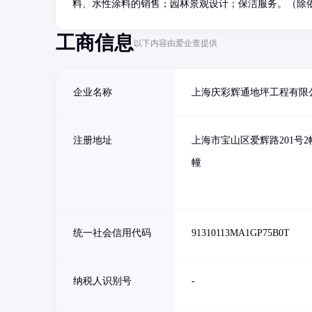
料、水性涂料的销售；园林景观设计；保洁服务。（除
工商信息
以下内容由爱企查提供
企业名称
上海庆彩辉通地坪工程有限
注册地址
上海市宝山区爱辉路201号2
幢
统一社会信用代码
91310113MA1GP75B0T
纳税人识别号
-