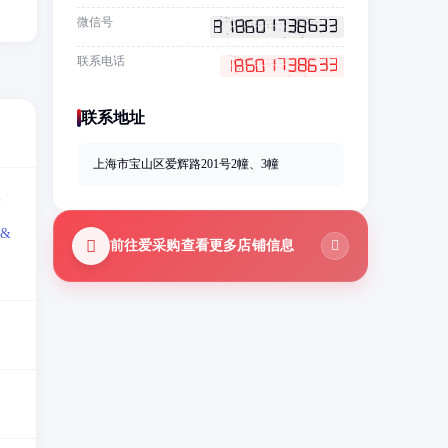
微信号
联系电话
联系地址
上海市宝山区爱辉路201号2幢、3幢
=
&
前往爱采购查看更多店铺信息