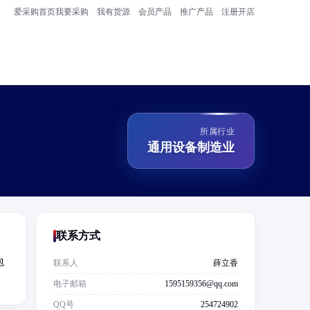
爱采购首页
我要采购
我有货源
会员产品
推广产品
注册开店
所属行业
通用设备制造业
联系方式
包
联系人
薛立香
电子邮箱
1595159356@qq.com
QQ号
254724902