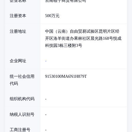
企业名称
云南赣宁商贸有限公司
注册资本
500万元
注册地址
中国（云南）自由贸易试验区昆明片区经
开区洛羊街道办果林社区晨光路168号悦成
科技园3栋三楼附3号
企业网址
-
统一社会信用
91530100MA6N1H879T
代码
组织机构代码
-
纳税人识别号
-
工商注册号
-