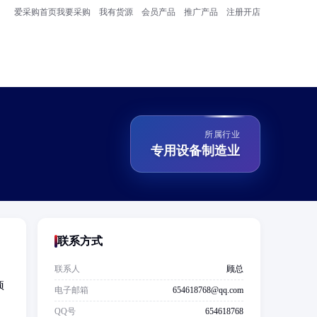
爱采购首页
我要采购
我有货源
会员产品
推广产品
注册开店
所属行业
专用设备制造业
联系方式
联系人
顾总
项
电子邮箱
654618768@qq.com
QQ号
654618768