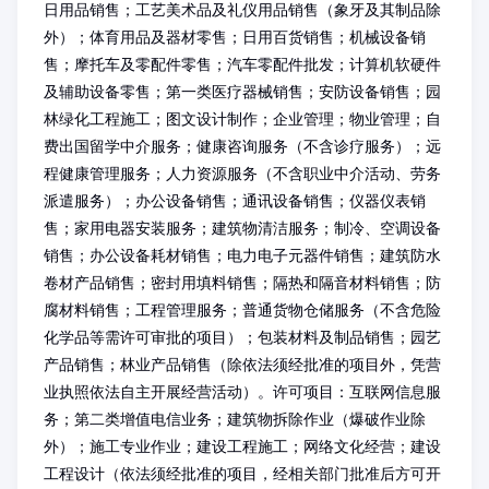
日用品销售；工艺美术品及礼仪用品销售（象牙及其制品除
外）；体育用品及器材零售；日用百货销售；机械设备销
售；摩托车及零配件零售；汽车零配件批发；计算机软硬件
及辅助设备零售；第一类医疗器械销售；安防设备销售；园
林绿化工程施工；图文设计制作；企业管理；物业管理；自
费出国留学中介服务；健康咨询服务（不含诊疗服务）；远
程健康管理服务；人力资源服务（不含职业中介活动、劳务
派遣服务）；办公设备销售；通讯设备销售；仪器仪表销
售；家用电器安装服务；建筑物清洁服务；制冷、空调设备
销售；办公设备耗材销售；电力电子元器件销售；建筑防水
卷材产品销售；密封用填料销售；隔热和隔音材料销售；防
腐材料销售；工程管理服务；普通货物仓储服务（不含危险
化学品等需许可审批的项目）；包装材料及制品销售；园艺
产品销售；林业产品销售（除依法须经批准的项目外，凭营
业执照依法自主开展经营活动）。许可项目：互联网信息服
务；第二类增值电信业务；建筑物拆除作业（爆破作业除
外）；施工专业作业；建设工程施工；网络文化经营；建设
工程设计（依法须经批准的项目，经相关部门批准后方可开