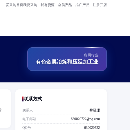
爱采购首页
我要采购
我有货源
会员产品
推广产品
注册开店
所属行业
有色金属冶炼和压延加工业
联系方式
公
联系人
黎经理
电子邮箱
630020722@qq.com
QQ号
630020722