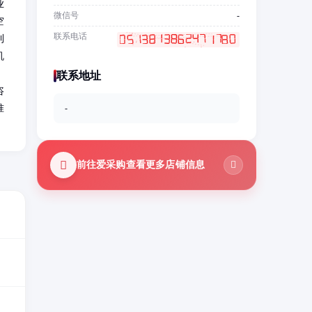
业
微信号
-
空
联系电话
利
机
联系地址
咨
准
-
前往爱采购查看更多店铺信息