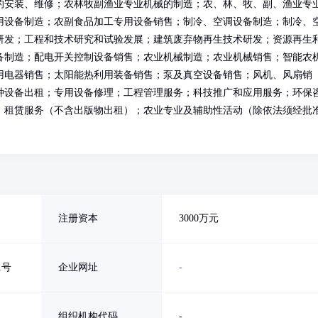
的安装、维修；农林牧副渔业专业机械的制造；农、林、牧、副、渔业专
用设备制造；农副食品加工专用设备销售；制冷、空调设备制造；制冷、
研发；工程和技术研究和试验发展；建筑废弃物再生技术研发；资源再生
备制造；配电开关控制设备销售；农业机械制造；农业机械销售；智能农
用电器销售；太阳能热利用装备销售；泵及真空设备销售；风机、风扇销
种设备出租；专用设备修理；工程管理服务；科技推广和应用服务；环保
；租赁服务（不含出版物出租）；农业专业及辅助性活动（除依法须经批
注册资本
3000万元
1号
企业网址
-
组织机构代码
-