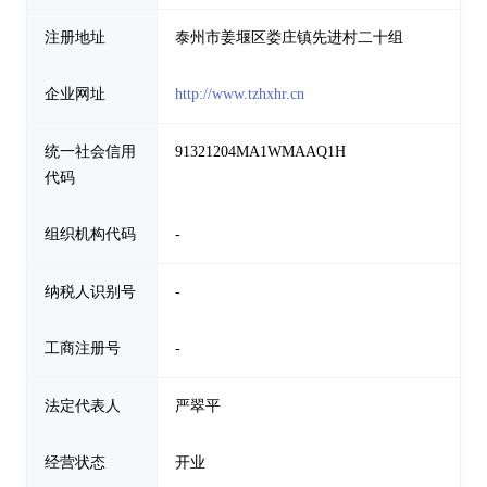
注册地址
泰州市姜堰区娄庄镇先进村二十组
企业网址
http://www.tzhxhr.cn
统一社会信用
91321204MA1WMAAQ1H
代码
组织机构代码
-
纳税人识别号
-
工商注册号
-
法定代表人
严翠平
经营状态
开业