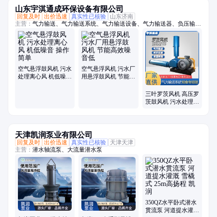
山东宇淇通成环保设备有限公司
回复及时
出价迅速
真实性已核验
山东济南
主营：
气力输送、气力输送系统、气力输送设备、气力输送器、负压输
送、物料输送、旋转供料器、供料阀、AV泵、仓泵、罗茨风机、罗次鼓
风机、空气悬浮鼓风机、磁悬浮鼓风机、空浮风机、三叶罗茨鼓风机、曝
气风机、气力输送风机、粉煤灰输送设备、粉体输送系统、粉料输送泵、
空气悬浮增氧机、污水处理风机、水产养殖增氧机、脱硫脱硝设备
空气悬浮鼓风机 污水
空气悬浮风机 污水厂
处理离心风 机低噪音
用悬浮鼓风机 节能高
操作简单
效噪音低
三叶罗茨风机 高压罗
茨鼓风机 污水处理增
氧负压
天津凯润泵业有限公司
回复及时
出价迅速
真实性已核验
天津天津
主营：
潜水轴流泵、大流量潜水泵
350QZ水平卧式潜水
贯流泵 河道提水灌溉