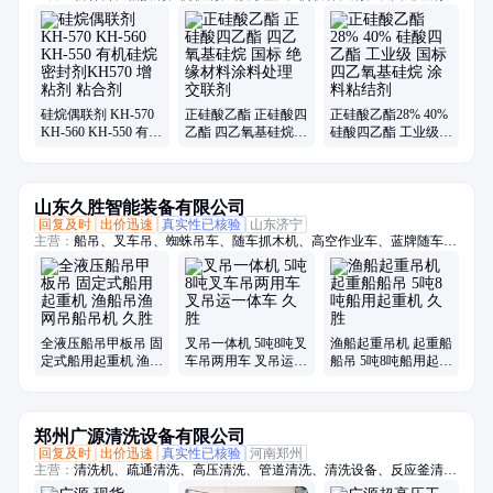
橡胶硅质填料
硅烷偶联剂 KH-570
正硅酸乙酯 正硅酸四
正硅酸乙酯28% 40%
KH-560 KH-550 有机
乙酯 四乙氧基硅烷
硅酸四乙酯 工业级
硅烷 密封剂KH570
国标 绝缘材料涂料处
国标 四乙氧基硅烷
增粘剂 粘合剂
理 交联剂
涂料粘结剂
山东久胜智能装备有限公司
回复及时
出价迅速
真实性已核验
山东济宁
主营：
船吊、叉车吊、蜘蛛吊车、随车抓木机、高空作业车、蓝牌随车
吊、折臂吊、随车挖、履带蜘蛛吊、吊挖一体机、三轮随车吊、履带随车
吊、三轮吊、履带随车挖、履带吊车、船用起重机、拖拉机平板吊、履带
随车抓、下葬车、四不像吊车、车载吊机、抓木机、拖拉机吊钻一体机、
小吊车、装载机
全液压船吊甲板吊 固
叉吊一体机 5吨8吨叉
渔船起重吊机 起重船
定式船用起重机 渔船
车吊两用车 叉吊运一
船吊 5吨8吨船用起重
吊渔网吊船吊机 久胜
体车 久胜
机 久胜
郑州广源清洗设备有限公司
回复及时
出价迅速
真实性已核验
河南郑州
主营：
清洗机、疏通清洗、高压清洗、管道清洗、清洗设备、反应釜清
洗、超高压、冲毛机、铝模板、拉毛机、混凝土、换热器、高压水、柴油