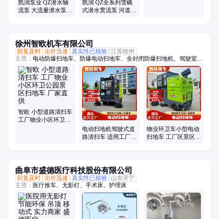
雪橇式 25m高扬程 凯
凯润泵业 QZ潜水轴
凯润 QZ全系列雪橇
润
流泵 大流量潜水泵
式潜水贯流泵 河道应
多种型号可选
急排涝 18000m³/h大
350QZ-50
流量
徐州智欧机车有限公司
回复及时
出价迅速
真实性已核验
江苏徐州
主营：
电动防爆扫地车、防爆电动扫地车、全封闭防爆扫地机、驾驶室电
动扫地车、新能源扫地车、物业手把扫地车、小型道路扫地车、物业道路
清扫车、驾驶式电动扫地车、小型扫地车、公园扫地车、工厂扫地车、道
路清扫车、景区扫地车、环卫清扫车、小区扫地车、防爆洗地机、工厂手
把扫地、全封闭电动扫地机
智欧 小型道路清扫车
工厂物业小区环卫公
园景区扫地车 厂家直
电动扫地机驾驶式道
物业环卫车小型电动
供
路清扫车 适用工厂/
扫地车 工厂区景区公
车间/小区/景区 厂家
园清洁设备供应 智欧
直供
曲阜市盛德医疗科技股份有限公司
回复及时
出价迅速
真实性已核验
山东济宁
主营：
医疗推车、无影灯、手术床、护理床