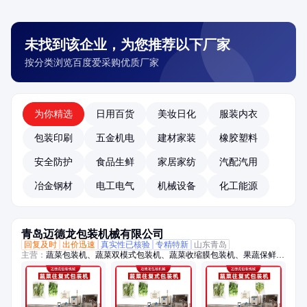
未找到该企业，为您推荐以下厂家
按分类浏览百度爱采购优质厂家
为你精选
日用百货
美妆日化
服装内衣
包装印刷
五金机电
建材家装
橡胶塑料
安全防护
食品生鲜
家居家纺
汽配汽用
冶金钢材
电工电气
机械设备
化工能源
青岛迈德龙包装机械有限公司
回复及时
出价迅速
真实性已核验
专精特新
山东青岛
主营：
蔬菜包装机、蔬菜双模式包装机、蔬菜收缩膜包装机、果蔬保鲜膜
包装机、托盒果蔬包装机、生鲜包装机、保鲜包装机、蔬菜高速包装机、
称重贴标机、冬瓜定量切片机