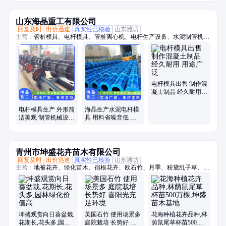
控制阀
关阀
山东海晶重工有限公司
回复及时
出价迅速
真实性已核验
山东潍坊
主营：
管桩模具、电杆模具、管桩离心机、电杆生产设备、水泥制管机、
混凝土管设备
电杆模具出售 制作混
凝土制品 经久耐用
用途广泛
电杆模具生产 外形简
海晶生产水泥电杆模
洁美观 制管机械设备
具 用料省噪音低 制
出售 海晶
作混凝土制品
青州市坤盛花卉苗木有限公司
回复及时
出价迅速
真实性已核验
山东潍坊
主营：
地被花卉、绿化苗木、宿根花卉、欧石竹、月季、粉黛乱子草、时
令草花、菊花
坤盛观赏向日葵盆栽,
美国石竹 使用场景多
花海种植花卉品种,林
花期长,花头多,园林
庭院栽培 长势好 喜
荫鼠尾草杯苗500万