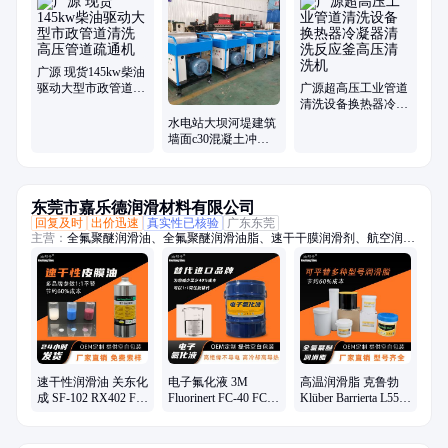
驱动、锅炉管道、电机驱动、船体除锈、管道疏通、除锈除漆、钢坯除
磷、电驱动高压、水除磷系统、水喷砂除锈、冷凝器管道、下水道疏通
广源 现货145kw柴油
驱动大型市政管道清
广源超高压工业管道
洗 高压管道疏通机
清洗设备换热器冷凝
器清洗反应釜高压清
水电站大坝河堤建筑
洗机
墙面c30混凝土冲毛
机高压水凿毛设备厂
家
东莞市嘉乐德润滑材料有限公司
回复及时
出价迅速
真实性已核验
广东东莞
主营：
全氟聚醚润滑油、全氟聚醚润滑油脂、速干干膜润滑剂、航空润滑
油脂、-70至1400度润滑油脂、轴承润滑油脂、齿轮润滑油脂、螺丝螺栓
润滑油脂、抗咬合防卡剂、高真空密封硅脂、电子氟化冷却液、疏水涂层
涂料、一比一平替进口品牌系列油脂
速干性润滑油 关东化
电子氟化液 3M
高温润滑脂 克鲁勃
成 SF-102 RX402 FL-
Fluorinert FC-40 FC-
Klüber Barrierta L55/2
955E氟素干性皮膜润
70 FC-72 FC-43服务
L25DL滑轨轴承氟素
滑剂厂家
器群浸没式液冷
脂厂家