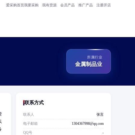
爱采购首页
我要采购
我有货源
会员产品
推广产品
注册开店
所属行业
金属制品业
联系方式
营
联系人
张言
以
电子邮箱
1304367998@qq.com
备
QQ号
-