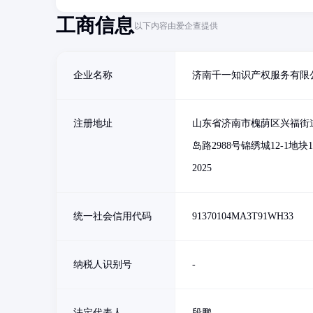
工商信息
以下内容由爱企查提供
企业名称
济南千一知识产权服务有限
注册地址
山东省济南市槐荫区兴福街
岛路2988号锦绣城12-1地块
2025
统一社会信用代码
91370104MA3T91WH33
纳税人识别号
-
法定代表人
段鹏