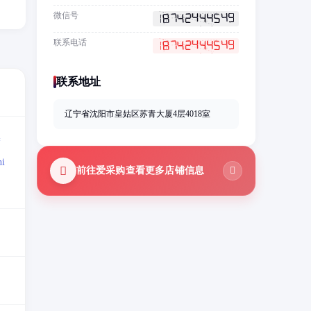
微信号
联系电话
联系地址
辽宁省沈阳市皇姑区苏青大厦4层4018室
=
i
前往爱采购查看更多店铺信息