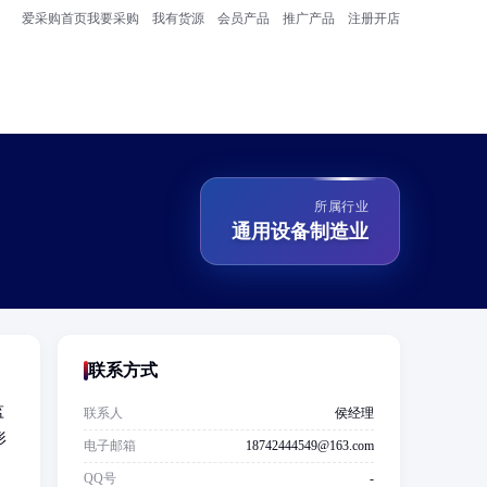
爱采购首页
我要采购
我有货源
会员产品
推广产品
注册开店
所属行业
通用设备制造业
联系方式
监
联系人
侯经理
形
电子邮箱
18742444549@163.com
，
QQ号
-