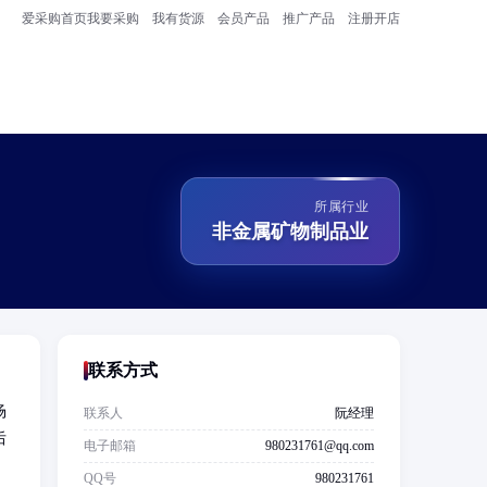
爱采购首页
我要采购
我有货源
会员产品
推广产品
注册开店
所属行业
非金属矿物制品业
联系方式
场
联系人
阮经理
后
电子邮箱
980231761@qq.com
QQ号
980231761