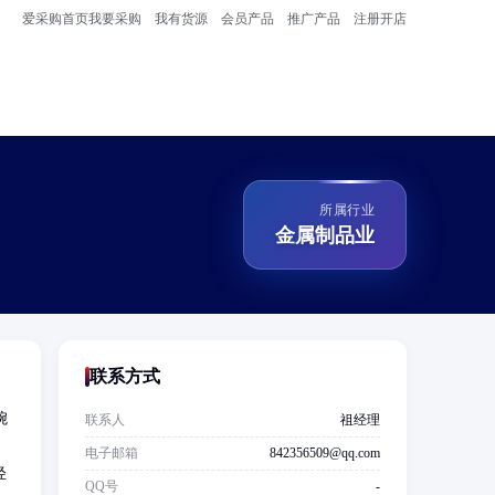
爱采购首页
我要采购
我有货源
会员产品
推广产品
注册开店
所属行业
金属制品业
联系方式
婉
联系人
祖经理
电子邮箱
842356509@qq.com
轻
QQ号
-