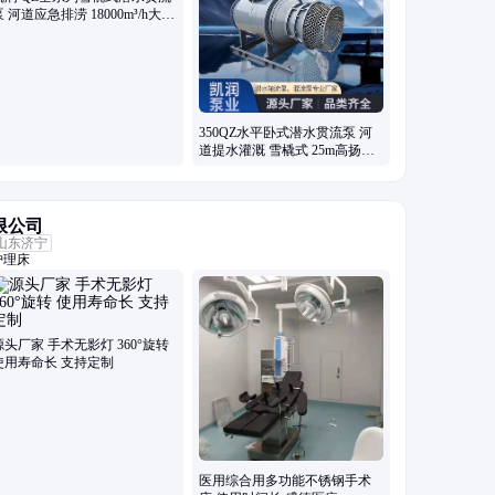
泵 河道应急排涝 18000m³/h大流
量
350QZ水平卧式潜水贯流泵 河
道提水灌溉 雪橇式 25m高扬程
凯润
限公司
山东济宁
护理床
源头厂家 手术无影灯 360°旋转
使用寿命长 支持定制
医用综合用多功能不锈钢手术