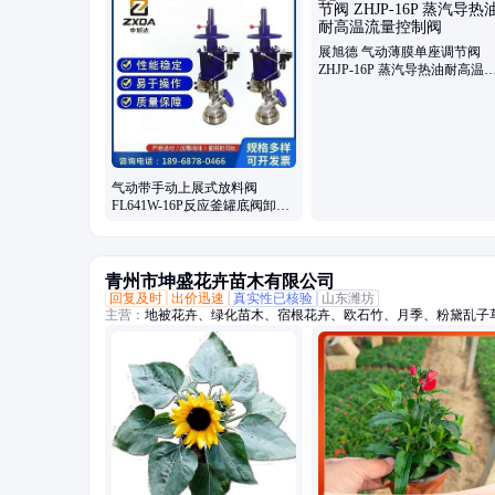
阀
展旭德 气动薄膜单座调节阀
ZHJP-16P 蒸汽导热油耐高温
量控制阀
气动带手动上展式放料阀
FL641W-16P反应釜罐底阀卸料
带手动不锈钢
青州市坤盛花卉苗木有限公司
回复及时
出价迅速
真实性已核验
山东潍坊
主营：
地被花卉、绿化苗木、宿根花卉、欧石竹、月季、粉黛乱子