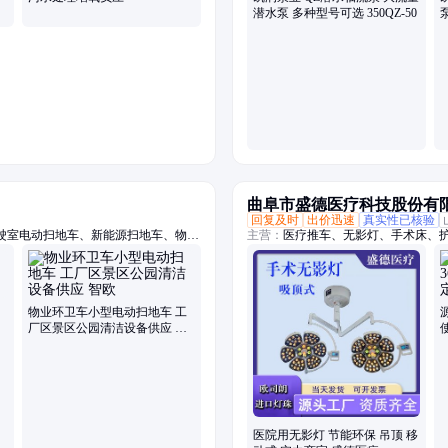
潜水泵 多种型号可选 350QZ-50
曲阜市盛德医疗科技股份有
回复及时
出价迅速
真实性已核验
驶室电动扫地车、新能源扫地车、物业
主营：
医疗推车、无影灯、手术床、
车、小型扫地车、公园扫地车、工厂扫
洗地机、工厂手把扫地、全封闭电动扫
物业环卫车小型电动扫地车 工
厂区景区公园清洁设备供应 智
欧
医院用无影灯 节能环保 吊顶 移