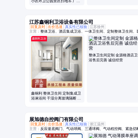
小区环卫公园景区扫地车 厂家
直供
江苏鑫铜利卫浴设备有限公司
回复及时
出价迅速
真实性已核验
江苏徐州
主营：
整体卫浴、酒店集成卫浴、一体卫生间、定制整体卫生间、
室、集成淋浴间、整体淋浴房、一体式卫生间、酒店整体卫生间、
浴房、装配式整体卫生间
整体卫生间定制 金源格酒店卫
浴售后完善 诚信经营
鑫铜利 整体卫生间 定制集成卫
浴淋浴间 干湿分离玻璃隔断 多
配制可选
展旭德自控阀门有限公司
回复及时
出价迅速
真实性已核验
浙江温州
主营：
反应釜底阀门、气动球阀、三通球阀、气动程控阀、紧急切
法兰球阀、气动快装蝶阀、气动衬氟蝶阀、气动衬氟球阀、气动焊