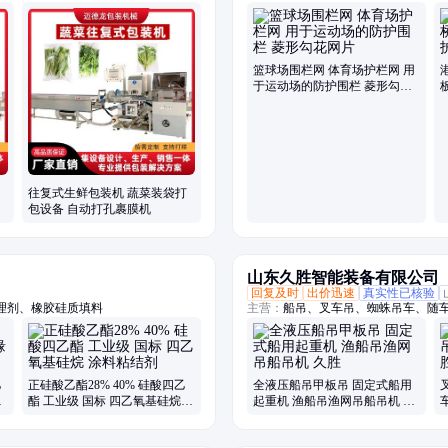
片机
网、防落物围栏网、篮球场围栏网、
税区围界
篮球场围栏网 体育场护栏网 用
于运动场的防护围栏 菱形勾花
网片
往复式生鲜包装机 蔬菜装袋打
包设备 自动打孔裹膜机
山东久胜智能装备有限公司
回复及时
出价迅速
真实性已核验
理剂、橡胶硅质填料
主营：
船吊、叉车吊、蜘蛛吊车、随
吊、吊挖一体机、三轮随车吊、履带
吊、履带随车抓、下葬车、四不像吊
乙
正硅酸乙酯28% 40% 硅酸四乙
全液压船吊甲板吊 固定式船用
处
酯 工业级 国标 四乙氧基硅烷
起重机 渔船吊渔网吊船吊机 久
涂料粘结剂
胜