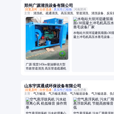
郑州广源清洗设备有限公司
回复及时
出价迅速
真实性已核验
河南郑州
主营：
清洗机、疏通清洗、高压清洗、管道清洗、清洗设备、反应
毛机、混凝土、换热器、高压水、柴油驱动、锅炉管道、电机驱动
坯除磷、电驱动高压、水除磷系统、水喷砂除锈、冷凝器管道、下
水电站大坝河堤建筑墙面c30
凝土冲毛机高压水凿毛设备厂
家
广源 现货145kw柴油驱动大型
市政管道清洗 高压管道疏通机
山东宇淇通成环保设备有限公司
回复及时
出价迅速
真实性已核验
山东济南
主营：
气力输送、气力输送系统、气力输送设备、气力输送器、负
阀、AV泵、仓泵、罗茨风机、罗次鼓风机、空气悬浮鼓风机、磁
机、曝气风机、气力输送风机、粉煤灰输送设备、粉体输送系统、
理风机、水产养殖增氧机、脱硫脱硝设备
空气悬浮鼓风机 污水处理离心
空气悬浮风机 污水厂用悬浮鼓