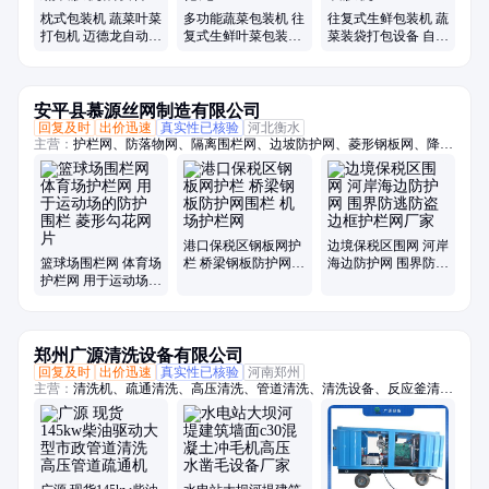
枕式包装机 蔬菜叶菜
多功能蔬菜包装机 往
往复式生鲜包装机 蔬
打包机 迈德龙自动生
复式生鲜叶菜包装设
菜装袋打包设备 自动
鲜果蔬裹膜机械设备
备迈德龙
打孔裹膜机
安平县慕源丝网制造有限公司
回复及时
出价迅速
真实性已核验
河北衡水
主营：
护栏网、防落物网、隔离围栏网、边坡防护网、菱形钢板网、降噪
隔音墙、户外吸音板、桥梁防护网、防落物围栏网、篮球场围栏网、柔性
钢丝绳网、斜坡防落石网、光伏电站围栏、高架桥梁隔音屏、保税区围界
港口保税区钢板网护
边境保税区围网 河岸
篮球场围栏网 体育场
栏 桥梁钢板防护网围
海边防护网 围界防逃
护栏网 用于运动场的
栏 机场护栏网
防盗边框护栏网厂家
防护围栏 菱形勾花网
片
郑州广源清洗设备有限公司
回复及时
出价迅速
真实性已核验
河南郑州
主营：
清洗机、疏通清洗、高压清洗、管道清洗、清洗设备、反应釜清
洗、超高压、冲毛机、铝模板、拉毛机、混凝土、换热器、高压水、柴油
驱动、锅炉管道、电机驱动、船体除锈、管道疏通、除锈除漆、钢坯除
磷、电驱动高压、水除磷系统、水喷砂除锈、冷凝器管道、下水道疏通