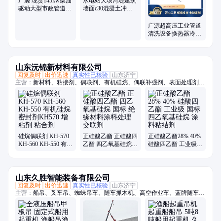
广源 现货145kw柴油
水电站大坝河堤建筑
驱动大型市政管道清
墙面c30混凝土冲毛
洗 高压管道疏通机
机高压水凿毛设备厂
家
广源超高压工业管道
清洗设备换热器冷凝
器清洗反应釜高压清
洗机
山东沅锦新材料有限公司
回复及时
出价迅速
真实性已核验
山东济宁
主营：
新材料、粘接剂、偶联剂、有机硅烷、偶联补强剂、表面处理剂、
橡胶硅质填料
硅烷偶联剂 KH-570
正硅酸乙酯 正硅酸四
正硅酸乙酯28% 40%
KH-560 KH-550 有机
乙酯 四乙氧基硅烷
硅酸四乙酯 工业级
硅烷 密封剂KH570
国标 绝缘材料涂料处
国标 四乙氧基硅烷
增粘剂 粘合剂
理 交联剂
涂料粘结剂
山东久胜智能装备有限公司
回复及时
出价迅速
真实性已核验
山东济宁
主营：
船吊、叉车吊、蜘蛛吊车、随车抓木机、高空作业车、蓝牌随车
吊、折臂吊、随车挖、履带蜘蛛吊、吊挖一体机、三轮随车吊、履带随车
吊、三轮吊、履带随车挖、履带吊车、船用起重机、拖拉机平板吊、履带
随车抓、下葬车、四不像吊车、车载吊机、抓木机、拖拉机吊钻一体机、