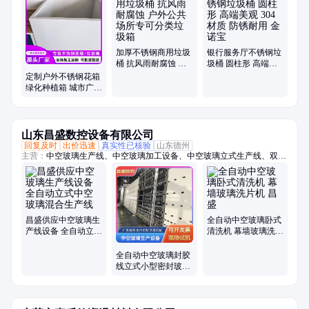
圾桶、不锈钢户外垃圾箱、花箱、不锈钢花箱、花箱定制、花箱批发、双
分类垃圾桶、四分类垃圾箱、304不锈钢花箱、304不锈钢垃圾桶、304花
箱、不锈钢花坛、不锈钢花槽、不锈钢花钵、不锈钢花盆
加厚不锈钢商用垃圾
银行服务厅不锈钢垃
桶 抗风雨耐腐蚀 户
圾桶 圆柱形 高端美
外公共场所专可分类
观 304材质 防锈耐用
定制户外不锈钢花箱
垃圾箱
金诺宝
绿化种植箱 城市广场
点缀 使用寿命极长
坚固耐用
山东昌盛数控设备有限公司
回复及时
出价迅速
真实性已核验
山东德州
主营：
中空玻璃生产线、中空玻璃加工设备、中空玻璃立式生产线、双组
份涂胶机、气动双组份涂胶机、双组份打胶机、中空玻璃打胶机、中空玻
璃封胶线、全自动铝条折弯机、铝条折弯机、丁基胶涂布机、中空玻璃充
气线、玻璃清洗机、中空玻璃设备、全自动中空玻璃充气线、中空玻璃清
洗机、卧式玻璃清洗机、分子筛灌装机、中空玻璃充气机、旋转涂胶台、
小型中空玻璃生产设备、铝条涂布机、自助丁基胶涂布机、卧式丁基胶涂
昌盛供应中空玻璃生
全自动中空玻璃卧式
布机
产线设备 全自动立式
清洗机 幕墙玻璃洗片
中空玻璃混合生产线
机 昌盛
全自动中空玻璃封胶
线立式小型密封玻璃
打胶机设备