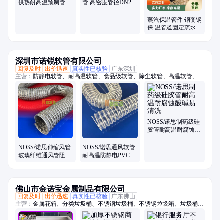
管、集中供热蒸汽保温管、高温蒸汽保温管
供热耐高温预制管 元
管 高密度管径DN250
丰管道
元丰厂家
蒸汽保温管件 钢套钢
保 温管道固定疏水节
定制加工 元丰厂家
深圳市诺锐软管有限公司
回复及时
出价迅速
真实性已核验
广东深圳
主营：
防静电软管、耐高温软管、食品级软管、除尘软管、高温软管、吸
尘软管、pu钢丝软管、无塑化剂软管、食品级钢丝软管、阻燃防静电软
管、通风软管、通风管、高温风管、伸缩风管、耐腐蚀风管、耐高温除尘
管、除尘管、阻燃除尘管、吸尘管、耐热风管、PTFE风管、铁氟龙风
管、洁净风管、防火风管、耐高温风管
NOSS/诺思制药级硅
胶管耐高温耐腐蚀酸
碱易清洗
NOSS/诺思伸缩风管
NOSS/诺思通风软管
玻璃纤维通风管阻燃
耐高温防静电PVC包
耐热蒸气耐高温450
塑吸尘排风
度
佛山市金诺宝金属制品有限公司
回复及时
出价迅速
真实性已核验
广东佛山
主营：
金属花箱、分类垃圾桶、不锈钢垃圾桶、不锈钢垃圾箱、垃圾桶、
垃圾箱、户外垃圾桶、户外垃圾箱、市政垃圾桶、果皮箱、不锈钢户外垃