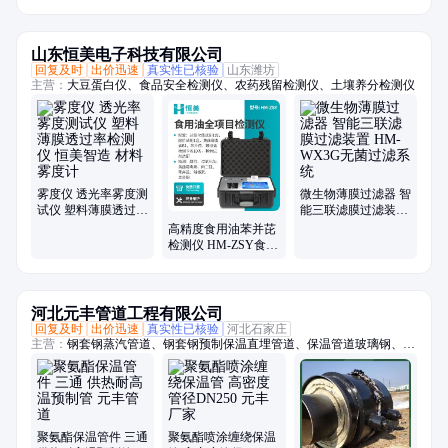
备节省成本一天清洗
2兆瓦
山东恒美电子科技有限公司
回复及时
出价迅速
真实性已核验
山东潍坊
主营：
大豆蛋白仪、食品安全检测仪、农药残留检测仪、土壤养分检测仪
雾度仪 透光率雾度测
微生物薄膜过滤器 智
试仪 塑料薄膜透过率
能三联滤膜过滤装置
检测仪 恒美智造 材
HM-WX3G无菌过滤
高精度食用油苯并芘
料雾度计
系统
检测仪 HM-ZSY食用
油品质综合检测仪器
恒美智造
河北元丰管道工程有限公司
回复及时
出价迅速
真实性已核验
河北石家庄
主营：
钢套钢蒸汽管道、钢套钢预制保温直埋管道、保温管道玻璃钢、蒸
汽管道钢套钢、聚氨酯保温管、钢套钢蒸汽管、喷涂缠绕保温管、镀锌铁
皮架空保温管、聚氨酯保温管件、蒸汽保温管件、预制蒸汽架空保温管、
钢套钢耐高温保温管、保温管直埋钢套钢、钢套钢地埋管、钢套钢外滑动
钢管、钢套钢保温弯头、蒸汽保温管架空、耐高温高压蒸汽管、钢套钢高
温蒸汽保温管、套钢蒸汽保温钢管、高压耐高温蒸汽管、蒸汽架空保温
聚氨酯保温管件 三通
聚氨酯喷涂缠绕保温