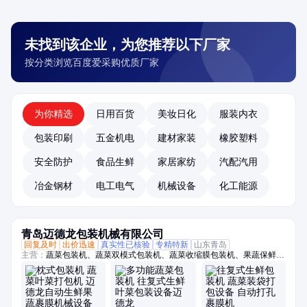
未找到该企业，为您推荐以下厂家
按分类浏览百度爱采购优质厂家
为你精选
日用百货
美妆日化
服装内衣
包装印刷
五金机电
建材家装
橡胶塑料
安全防护
食品生鲜
家居家纺
汽配汽用
冶金钢材
电工电气
机械设备
化工能源
青岛迈德龙包装机械有限公司
回复及时
出价迅速
真实性已核验
专精特新
山东青岛
主营：
蔬菜包装机、蔬菜双模式包装机、蔬菜收缩膜包装机、果蔬保鲜膜
包装机、托盒果蔬包装机、生鲜包装机、保鲜包装机、蔬菜高速包装机、
称重贴标机、冬瓜定量切片机