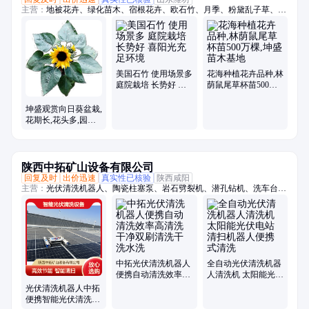
主营：
地被花卉、绿化苗木、宿根花卉、欧石竹、月季、粉黛乱子草、时
令草花、菊花
美国石竹 使用场景多
花海种植花卉品种,林
庭院栽培 长势好 喜
荫鼠尾草杯苗500万
阳光充足环境
棵,坤盛苗木基地
坤盛观赏向日葵盆栽,
花期长,花头多,园林
绿化价值高
陕西中拓矿山设备有限公司
回复及时
出价迅速
真实性已核验
陕西咸阳
主营：
光伏清洗机器人、陶瓷柱塞泵、岩石劈裂机、潜孔钻机、洗车台、
张拉千斤顶
中拓光伏清洗机器人
全自动光伏清洗机器
便携自动清洗效率高
人清洗机 太阳能光伏
清洗干净双刷清洗干
电站清扫机器人便携
光伏清洗机器人中拓
洗水洗
式清洗
便携智能光伏清洗设