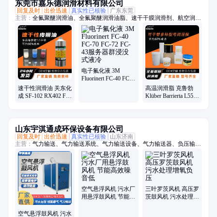
东莞市嘉乐德润滑材料有限公司
回复及时
出价迅速
真实性已核验
广东东莞
主营：
全氟聚醚润滑油、全氟聚醚润滑油脂、速干干膜润滑剂、航空润滑
油脂、-70至1400度润滑油脂、轴承润滑油脂、齿轮润滑油脂、螺丝螺栓
润滑油脂、抗咬合防卡剂、高真空密封硅脂、电子氟化冷却液、疏水涂层
涂料、一比一平替进口品牌系列油脂
电子氟化液 3M
Fluorinert FC-40 FC-
70 FC-72 FC-43服务
速干性润滑油 关东化
高温润滑脂 克鲁勃
器群浸没式液冷
成 SF-102 RX402 FL-
Klüber Barrierta L55/2
955E氟素干性皮膜润
L25DL滑轨轴承氟素
滑剂厂家
脂厂家
山东宇淇通成环保设备有限公司
回复及时
出价迅速
真实性已核验
山东济南
主营：
气力输送、气力输送系统、气力输送设备、气力输送器、负压输
送、物料输送、旋转供料器、供料阀、AV泵、仓泵、罗茨风机、罗次鼓
风机、空气悬浮鼓风机、磁悬浮鼓风机、空浮风机、三叶罗茨鼓风机、曝
气风机、气力输送风机、粉煤灰输送设备、粉体输送系统、粉料输送泵、
空气悬浮增氧机、污水处理风机、水产养殖增氧机、脱硫脱硝设备
空气悬浮风机 污水厂
三叶罗茨风机 高压罗
用悬浮鼓风机 节能高
茨鼓风机 污水处理增
效噪音低
氧负压
空气悬浮鼓风机 污水