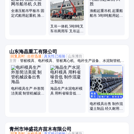
小吊车、装载机
全液压船吊甲板吊 固
渔船起重吊机 起重船
定式船用起重机 渔船
船吊 5吨8吨船用起重
吊渔网吊船吊机 久胜
机 久胜
叉吊一体机 5吨8吨叉
车吊两用车 叉吊运一
体车 久胜
山东海晶重工有限公司
回复及时
出价迅速
真实性已核验
山东潍坊
主营：
管桩模具、电杆模具、管桩离心机、电杆生产设备、水泥制管机、
混凝土管设备
电杆模具生产 外形简
海晶生产水泥电杆模
洁美观 制管机械设备
具 用料省噪音低 制
出售 海晶
作混凝土制品
电杆模具出售 制作混
凝土制品 经久耐用
用途广泛
青州市坤盛花卉苗木有限公司
回复及时
出价迅速
真实性已核验
山东潍坊