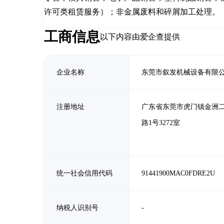
许可类租赁服务）；非金属废料和碎屑加工处理。
工商信息
以下内容由爱企查提供
企业名称
东莞市叙发机械设备有限
注册地址
广东省东莞市虎门镇金洲
路1号3272室
统一社会信用代码
91441900MAC0FDRE2U
纳税人识别号
-