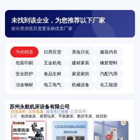
未找到该企业，为您推荐以下厂家
按分类浏览百度爱采购优质厂家
为你精选
日用百货
美妆日化
服装内衣
包装印刷
五金机电
建材家装
橡胶塑料
安全防护
食品生鲜
家居家纺
汽配汽用
冶金钢材
电工电气
机械设备
化工能源
苏州永航机床设备有限公司
回复及时
出价迅速
真实性已核验
江苏苏州
主营：
炮塔铣床、摇臂钻床、平面磨床、数控车床、线切割