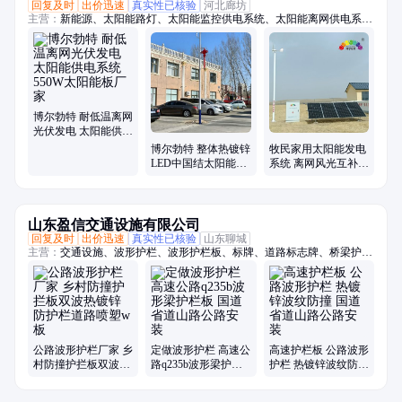
回复及时
出价迅速
真实性已核验
河北廊坊
主营：
新能源、太阳能路灯、太阳能监控供电系统、太阳能离网供电系
统、太阳能庭院灯景观灯、太阳能水泵供电系统、风光互补发电系统、太
阳能电池板、储能锂电池、胶体蓄电池、风光互补供电系统、太阳能污水
处理系统、通讯基站供电系统
博尔勃特 耐低温离网
光伏发电 太阳能供电
系统550W太阳能板
博尔勃特 整体热镀锌
牧民家用太阳能发电
厂家
LED中国结太阳能路
系统 离网风光互补供
灯户外8米路灯杆60w
电系统厂家博尔勃特
山东盈信交通设施有限公司
回复及时
出价迅速
真实性已核验
山东聊城
主营：
交通设施、波形护栏、波形护栏板、标牌、道路标志牌、桥梁护
栏、护栏立柱、护栏配件、护栏螺丝、绳索护栏、市政护栏、道路护栏、
国道护栏、省道护栏、高速护栏、农村公路护栏、标志杆、托架、防阻
块、警示桩、停车场护栏、两波护栏、三波护栏、波形梁护栏、圆立柱
公路波形护栏厂家 乡
定做波形护栏 高速公
高速护栏板 公路波形
村防撞护拦板双波热
路q235b波形梁护栏
护栏 热镀锌波纹防撞
镀锌防护栏道路喷塑
板 国道省道山路公路
国道省道山路公路安
w板
安装
装