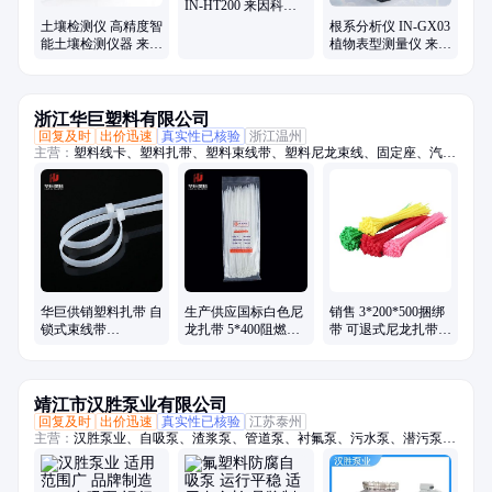
IN-HT200 来因科技
高精度土 壤养分检测
土壤检测仪 高精度智
根系分析仪 IN-GX03
仪器
能土壤检测仪器 来因
植物表型测量仪 来因
科技 IN-HT100
科技 根系测定仪
浙江华巨塑料有限公司
回复及时
出价迅速
真实性已核验
浙江温州
主营：
塑料线卡、塑料扎带、塑料束线带、塑料尼龙束线、固定座、汽车
扎带、尼龙扎带、钢钉线卡、电线线卡、包装扎带、管卡线卡、电线挂
牌、电线固定卡、捆绑扎线带、不锈钢扎带、电缆标示牌、网线固定卡、
白色捆绑扎带、红绿黑白扎带
华巨供销塑料扎带 自
生产供应国标白色尼
销售 3*200*500捆绑
锁式束线带
龙扎带 5*400阻燃塑
带 可退式尼龙扎带
10*900mm尼龙扎带
料扎线带 捆扎带
阻燃自锁式扎带
生产
靖江市汉胜泵业有限公司
回复及时
出价迅速
真实性已核验
江苏泰州
主营：
汉胜泵业、自吸泵、渣浆泵、管道泵、衬氟泵、污水泵、潜污泵、
螺杆泵、泥浆泵、脱硫泵、旋涡泵、夹板泵、磁力泵、潜水电泵、切线流
泵、qyb型气液、压滤机泵、氟合金泵、立式料浆、高温熔盐、cwy磁力