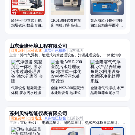
M4号小型立式万能
CK6150卧式数控车
苏永航M7140小型卧
炮塔铣床 数显 X轴走
床 伺服刀塔 高强度
轴矩台精密平面小磨
刀器 多功能自动进给
精密磨削 盘类轴类零
床 立式自动大水磨
钻孔攻丝
件加工
山东金隆环境工程有限公司
回复及时
出价迅速
真实性已核验
山东潍坊
主营：
溶气气浮机、地埋式污水处理设备、污泥处理设备、一体化污水处
理设备、固液分离、带式压滤机、造纸机、造纸机械设备、叠螺式污泥脱
水机、砂水分离器、螺旋脱水机、板框压滤机、射流气浮机、斜管沉淀池
气浮设备 絮凝沉淀一
金隆 WSZ-200医院污
金隆溶气气浮机 水产
体机 废水污水过滤处
水处理设备 地埋式一
品养殖养鱼尾水回用
理设备 油水分离器
体化农村生活污水处
设备 水循环净化处理
金隆
理 改造
系统
苏州贝特智能仪表有限公司
回复及时
出价迅速
真实性已核验
江苏苏州
主营：
雷达液位计、电磁流量计、涡轮流量计、热式气体质量流量计、涡
街流量计、金属管转子流量计、金属管浮子流量计、液体涡轮流量计、超
声波流量计、玻璃管转子流量计、科氏力质量流量计、超声波液位计、吹