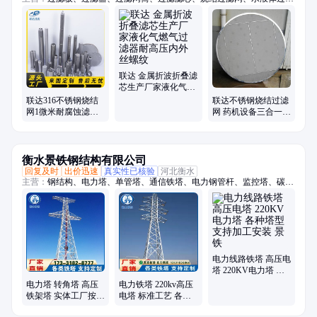
滤、烧结网、呼吸器、锥形漏斗、定制滤芯、除尘滤筒、空气滤芯、熔体
滤芯、楔形丝管、折波滤芯、折叠滤芯、烧结滤芯、锥形滤芯、真空上料
机、反卷楔形网、烧结毡滤芯、不锈钢滤芯、水帽中排管、圆柱形滤芯、
不锈钢筛网
联达 金属折波折叠滤
芯生产厂家液化气燃
气过滤器耐高压内外
联达316不锈钢烧结
联达不锈钢烧结过滤
丝螺纹
网1微米耐腐蚀滤筒
网 药机设备三合一滤
酸碱液电解液浆料过
盘 稠化器过滤滤盘
滤 定制
厂家定制
衡水景铁钢结构有限公司
回复及时
出价迅速
真实性已核验
河北衡水
主营：
钢结构、电力塔、单管塔、通信铁塔、电力钢管杆、监控塔、碳钢
烟囱、烟囱塔、避雷塔、瞭望塔、信号塔、仿生树塔、雷达塔、景观塔、
灯杆塔、摄像铁塔、视频监控杆、自立钢烟囱、自立不锈钢烟囱、电力钢
构架、水文监测塔、高杆灯塔、工艺塔、烟囱塔架
电力线路铁塔 高压电
塔 220KV电力塔 各
种塔型支持加工安装
电力塔 转角塔 高压
电力铁塔 220kv高压
景铁
铁架塔 实体工厂按需
电塔 标准工艺 各种
定制急速发货 景铁
塔型支持加工安装 景