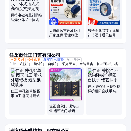
气式液位计、压力变送器、差压变送器、磁翻板液位计、流量开关、质量
流量计、旋进漩涡流量计、投入式液位计、热式流量开关、视流器
贝特电磁流量计防腐
防爆分体式一体式插
入式高精度支持定制
贝特高频雷达液位计
贝特金属管转子流量
厂家直供 雷达物位计
计带远传通讯信号输
耐腐蚀耐高温高精度
出支持TS监检型号规
格齐全
任丘市佳正门窗有限公司
回复及时
出价迅速
真实性已核验
河北沧州
主营：
庭院门、旋转门、自动门、采光天窗、智能天窗、护栏围栏、楼梯
扶手、铝艺扶手、铝艺格栅、铝艺大门、手动天窗、铝艺护栏、平移天
窗、肯德基门、屋顶天窗、智能电动、消防排烟窗、阳光房电动、屋顶玻
璃房、消防救援窗、阳光房智能、电动排烟窗、铝合金电动、阁楼阳光
房、智能电控天窗
佳正 香槟金不锈钢楼
佳正 冲孔铝单板 图
梯护栏阳台扶手 铝艺
形加工 雕花外墙铝板
扶手
造型氟碳喷涂
佳正 庭院门 现货出
售 铝艺大门 轻奢庭
院门扇 种类多样
潍坊硕合膜结构工程有限公司