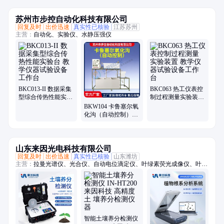
铁
苏州市步控自动化科技有限公司
回复及时
出价迅速
真实性已核验
江苏苏州
主营：
自动化、实验仪、水静压强仪
BKC013-II 数据采集
BKC063 热工仪表控
型综合传热性能实验
制过程测量实验装置
台 教学仪器试验设备
教学仪器试验设备工
BKW104 卡鲁塞尔氧
工作台
作台
化沟（自动控制）实
验装置测试设备仪器
山东来因光电科技有限公司
回复及时
出价迅速
真实性已核验
山东潍坊
主营：
拉曼光谱仪、光合仪、自动电位滴定仪、叶绿素荧光成像仪、叶绿
素荧光仪、土壤养分检测仪、土壤肥料养分检测仪、土壤重金属检测仪、
MBS微生物检测仪、植物冠层分析仪、根系分析仪、植被覆盖度测量仪、
全自动数粒仪、大米外观品质检测仪、大米加工精度测定仪、树木年轮分
析仪、玉米考种分析仪、植物表型成像系统、考种分析仪、水果表型分析
仪、全自动菌落计数仪、微波消解仪、株高测量仪、小麦表型分析系统、
植物水势测定仪
智能土壤养分检测仪