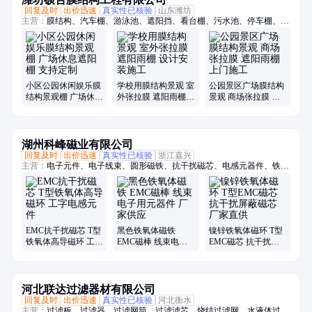
回复及时
出价迅速
真实性已核验
山东潍坊
主营：
膜结构、汽车棚、游泳池、遮阳挡、看台棚、污水池、停车棚、充
电桩、景观棚、车棚安装、遮阳雨棚、体育看台、顶棚膜结、自行车棚、
车棚雨棚、车棚施工、遮阳雨篷、电动车棚、看台雨棚、车棚定做、车棚
定制、户外车棚、遮阳车棚、车棚订做、看台定制
小区公园休闲娱乐膜
学校用膜结构景观 室
公园景区广场膜结构
结构景观棚 广场休息
外张拉膜 遮阳雨棚
景观 商场张拉膜 遮
遮阳棚 支持定制
设计安装施工
阳雨棚 上门施工
湖州科峰磁业有限公司
回复及时
出价迅速
真实性已核验
浙江嘉兴
主营：
电子元件、电子线束、圆形磁铁、抗干扰磁芯、电感元器件、铁氧
体磁环、铁氧体磁铁、工字电感元件、抗干扰屏蔽磁芯、小型电感磁铁
片、磁环、FS 磁芯、EMC磁棒、EMC滤波、EMC抗干扰磁芯、T型EMC
磁芯、磁元件、RH磁芯、双孔磁环、扁平磁芯、抗干扰磁环、锰锌铁氧
体、铁氧体磁芯
EMC抗干扰磁芯 T型
黑色铁氧体磁铁
镍锌铁氧体磁环 T型
铁氧体高导磁环 工字
EMC磁棒 线束电子
EMC磁芯 抗干扰屏
电感元件
用元器件 厂家供应
蔽磁芯 厂家直供
河北联达过滤器材有限公司
回复及时
出价迅速
真实性已核验
河北衡水
主营：
过滤板、过滤器、过滤网筒、过滤滤芯、烧结过滤网、水液体过