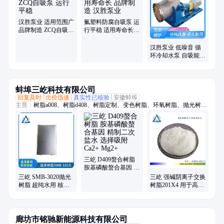
涡、多级离心泵、化工混流泵、自吸排污泵、长轴液下泵
汉胜泵业 适用范围广
氟塑料防腐自吸泵 运
品牌制造 ZCQ自吸泵
行平稳 适用寿命长
运行平稳
品牌制造 汉胜泵业
汉胜泵业 低噪音 循
环冷却水泵 自吸能力
强 质量保障
蚌埠三屹科技有限公司
回复及时
出价迅速
真实性已核验
安徽蚌埠
主营：
树脂a008、树脂d408、树脂定制、变色树脂、环氧树脂、抛光树
脂、交换树脂、特种树脂、吸附树脂、弱碱树脂、汞专用树脂、硝酸根去
除、抛光混床树脂、螯合树脂再生、去除专用树脂、七水硫酸镁、强碱阴
离子树脂、螯合树脂、伯胺树脂、大孔弱酸阳离子树脂、阳离子交换、混
床树脂、阳离子树脂、头孢菌素脱色树脂、生物有机酸提取
三屹 D409螯合树脂
胺基磷酸螯合基因 精
制二次盐水 选择吸附
三屹 SMB-3020抛光
三屹 强碱阴离子交换
Ca2+ Mg2+
树脂 超纯水用 核子
树脂201X4 用于高纯
级混床树脂
水制备 脱色 放射性
PUROLITE MB46
元素提取
廊坊市铭驰新能源科技有限公司