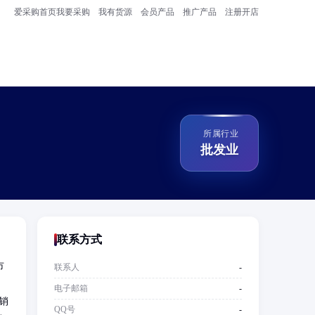
爱采购首页
我要采购
我有货源
会员产品
推广产品
注册开店
所属行业
批发业
联系方式
市
联系人
-
电子邮箱
-
销
QQ号
-