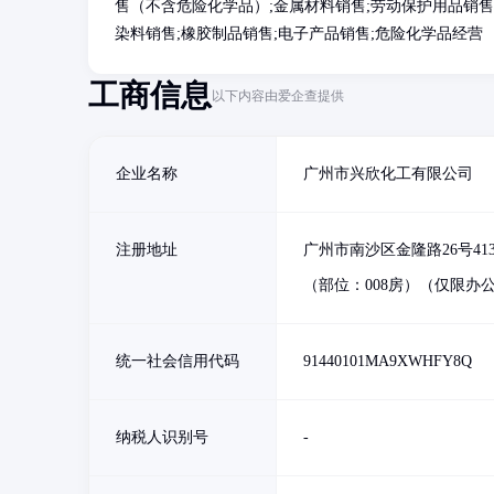
售（不含危险化学品）;金属材料销售;劳动保护用品销售;
染料销售;橡胶制品销售;电子产品销售;危险化学品经营
工商信息
以下内容由爱企查提供
企业名称
广州市兴欣化工有限公司
注册地址
广州市南沙区金隆路26号41
（部位：008房）（仅限办
统一社会信用代码
91440101MA9XWHFY8Q
纳税人识别号
-