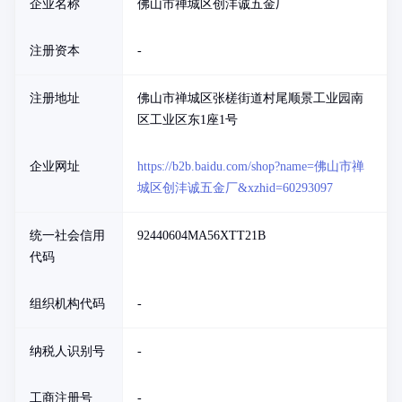
企业名称
佛山市禅城区创沣诚五金厂
注册资本
-
注册地址
佛山市禅城区张槎街道村尾顺景工业园南
区工业区东1座1号
企业网址
https://b2b.baidu.com/shop?name=佛山市禅
城区创沣诚五金厂&xzhid=60293097
统一社会信用
92440604MA56XTT21B
代码
组织机构代码
-
纳税人识别号
-
工商注册号
-