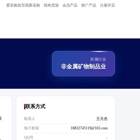
爱采购首页
我要采购
我有货源
会员产品
推广产品
注册开店
所属行业
非金属矿物制品业
联系方式
表
联系人
王天杰
电子邮箱
18832745119@163.com
；
QQ号
-