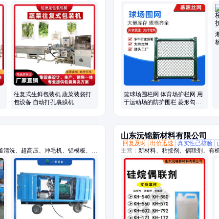
片机
网、防落物围栏网、篮球场围栏网、
税区围界
往复式生鲜包装机 蔬菜装袋打
篮球场围栏网 体育场护栏网 用
包设备 自动打孔裹膜机
于运动场的防护围栏 菱形勾花
网片
山东沅锦新材料有限公司
回复及时
出价迅速
真实性已核验
釜清洗、超高压、冲毛机、铝模板、拉
主营：
新材料、粘接剂、偶联剂、有
、船体除锈、管道疏通、除锈除漆、钢
水道疏通