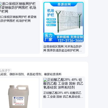
柔性钢丝绳网、斜坡防落石网、光伏电站围栏、高架桥梁隔音屏、保
港口保税区钢板网护栏 桥梁钢
板防护网围栏 机场护栏网
边境保税区围网 河岸海边防护
网 围界防逃防盗边框护栏网厂
家
山东济宁
机硅烷、偶联补强剂、表面处理剂、橡胶硅质填料
正硅酸乙酯28% 40% 硅酸四乙
酯 工业级 国标 四乙氧基硅烷
涂料粘结剂