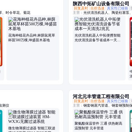
陕西中拓矿山设备有限公司
回复及时
出价迅速
真实性已核验
草、时令草花、菊花
主营：
光伏清洗机器人、陶瓷柱塞泵
花海种植花卉品种,林荫鼠尾草
光伏清洗机器人中拓便携智能
杯苗500万棵,坤盛苗木基地
光伏清洗设备节省成本一天清
洗2兆瓦
培
河北元丰管道工程有限公司
回复及时
出价迅速
真实性已核验
检测仪
主营：
钢套钢蒸汽管道、钢套钢预制
钢套钢蒸汽管、喷涂缠绕保温管、镀
保温管、钢套钢耐高温保温管、保温
头、蒸汽保温管架空、耐高温高压蒸
聚氨酯保温管件 三通 供热耐高
管、蒸汽架空保温管、集中供热蒸汽
微生物薄膜过滤器 智能三联滤
温预制管 元丰管道