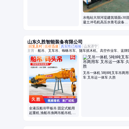
水电站大坝河堤建筑墙面c30
凝土冲毛机高压水凿毛设备厂
家
山东久胜智能装备有限公司
回复及时
出价迅速
真实性已核验
山东济宁
主营：
船吊、叉车吊、蜘蛛吊车、随车抓木机、高空作业车、蓝牌
吊、吊挖一体机、三轮随车吊、履带随车吊、三轮吊、履带随车挖
吊、履带随车抓、下葬车、四不像吊车、车载吊机、抓木机、拖拉
叉吊一体机 5吨8吨叉车吊两用
车 叉吊运一体车 久胜
全液压船吊甲板吊 固定式船用
起重机 渔船吊渔网吊船吊机 久
胜