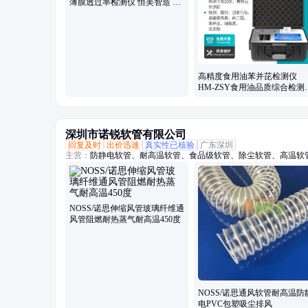
薄膜透过率检测仪 恒美智造 材
料雾度计
高精度食用油苯并芘检测仪
HM-ZSY食用油品质综合检测
器 恒美智造
深圳市诺锐软管有限公司
回复及时
出价迅速
真实性已核验
广东深圳
主营：
防静电软管、耐高温软管、食品级软管、除尘软管、高温软管
软管、食品级钢丝软管、阻燃防静电软管、通风软管、通风管、高
温除尘管、除尘管、阻燃除尘管、吸尘管、耐热风管、PTFE风管
耐高温风管
NOSS/诺思伸缩风管玻璃纤维通
风管阻燃耐热蒸气耐高温450度
NOSS/诺思通风软管耐高温防
电PVC包塑吸尘排风