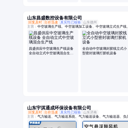
山东昌盛数控设备有限公司
回复及时
出价迅速
真实性已核验
山东德州
主营：
中空玻璃生产线、中空玻璃加工设备、中空玻璃立式生产线
双组份打胶机、中空玻璃打胶机、中空玻璃封胶线、全自动铝条折
空玻璃充气线、玻璃清洗机、中空玻璃设备、全自动中空玻璃充气
机、分子筛灌装机、中空玻璃充气机、旋转涂胶台、小型中空玻璃
布机、卧式丁基胶涂布机
昌盛供应中空玻璃生产线设备
全自动中空玻璃封胶线立式小
全自动立式中空玻璃混合生产
型密封玻璃打胶机设备
线
山东宇淇通成环保设备有限公司
回复及时
出价迅速
真实性已核验
山东济南
主营：
气力输送、气力输送系统、气力输送设备、气力输送器、负
阀、AV泵、仓泵、罗茨风机、罗次鼓风机、空气悬浮鼓风机、磁
机、曝气风机、气力输送风机、粉煤灰输送设备、粉体输送系统、