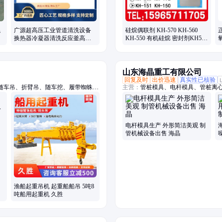
混
广源超高压工业管道清洗设备
硅烷偶联剂 KH-570 KH-560
换热器冷凝器清洗反应釜高压
KH-550 有机硅烷 密封剂KH570
清洗机
增粘剂 粘合剂
山东海晶重工有限公司
回复及时
出价迅速
真实性已核验
随车吊、折臂吊、随车挖、履带蜘蛛
主营：
管桩模具、电杆模具、管桩离
、履带吊车、船用起重机、拖拉机平板
机吊钻一体机、小吊车、装载机
电杆模具生产 外形简洁美观 制
管机械设备出售 海晶
渔船起重吊机 起重船船吊 5吨8
吨船用起重机 久胜