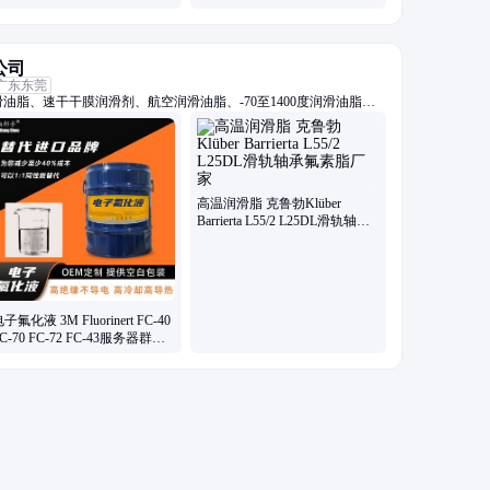
垃圾箱
金诺宝
公司
广东东莞
油脂、速干干膜润滑剂、航空润滑油脂、-70至1400度润滑油脂、
螺栓润滑油脂、抗咬合防卡剂、高真空密封硅脂、电子氟化冷却液、
系列油脂
高温润滑脂 克鲁勃Klüber
Barrierta L55/2 L25DL滑轨轴承
氟素脂厂家
子氟化液 3M Fluorinert FC-40
C-70 FC-72 FC-43服务器群浸
没式液冷