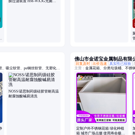
膜过滤装置 HM-WX3G无菌过
滤系统
仪
佛山市金诺宝金属制品有限
回复及时
出价迅速
真实性已核验
、吸尘软管、pu钢丝软管、无塑化剂
主营：
金属花箱、分类垃圾桶、不锈
温风管、伸缩风管、耐腐蚀风管、耐高
箱、市政垃圾桶、果皮箱、不锈钢户
、铁氟龙风管、洁净风管、防火风管、
批发、双分类垃圾桶、四分类垃圾箱、3
钢花槽、不锈钢花钵、不锈钢花盆
NOSS/诺思制药级硅胶管耐高温
耐腐蚀酸碱易清洗
静
定制户外不锈钢花箱 绿化种植
箱 城市广场点缀 使用寿命极长