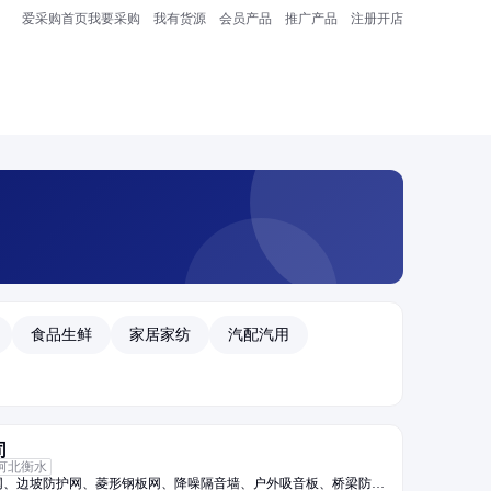
爱采购首页
我要采购
我有货源
会员产品
推广产品
注册开店
食品生鲜
家居家纺
汽配汽用
司
河北衡水
网、边坡防护网、菱形钢板网、降噪隔音墙、户外吸音板、桥梁防护