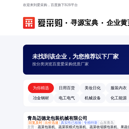
欢迎来到爱采购，百度旗下B2B平台
寻源宝典
企业黄
未找到该企业，为您推荐以下厂家
按分类浏览百度爱采购优质厂家
为你精选
日用百货
美妆日化
服装内衣
冶金钢材
电工电气
机械设备
化工能源
青岛迈德龙包装机械有限公司
回复及时
出价迅速
真实性已核验
专精特新
山东青岛
主营：
蔬菜包装机、蔬菜双模式包装机、蔬菜收缩膜包装机、果蔬