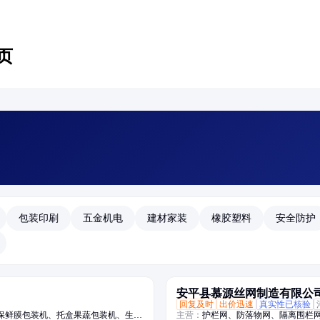
页
包装印刷
五金机电
建材家装
橡胶塑料
安全防护
安平县慕源丝网制造有限公
回复及时
出价迅速
真实性已核验
保鲜膜包装机、托盒果蔬包装机、生鲜
主营：
护栏网、防落物网、隔离围栏