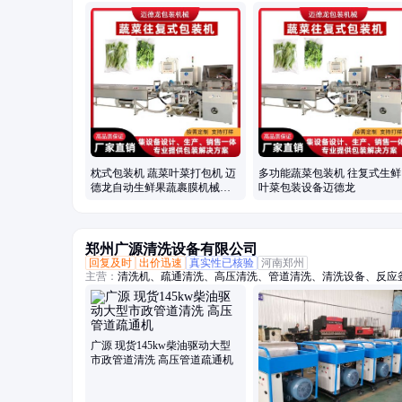
包装机、保鲜包装机、蔬菜高速包装机、称重贴标机、冬瓜定量切
枕式包装机 蔬菜叶菜打包机 迈
多功能蔬菜包装机 往复式生鲜
德龙自动生鲜果蔬裹膜机械设
叶菜包装设备迈德龙
备
郑州广源清洗设备有限公司
回复及时
出价迅速
真实性已核验
河南郑州
主营：
清洗机、疏通清洗、高压清洗、管道清洗、清洗设备、反应
毛机、混凝土、换热器、高压水、柴油驱动、锅炉管道、电机驱动
坯除磷、电驱动高压、水除磷系统、水喷砂除锈、冷凝器管道、下
广源 现货145kw柴油驱动大型
市政管道清洗 高压管道疏通机