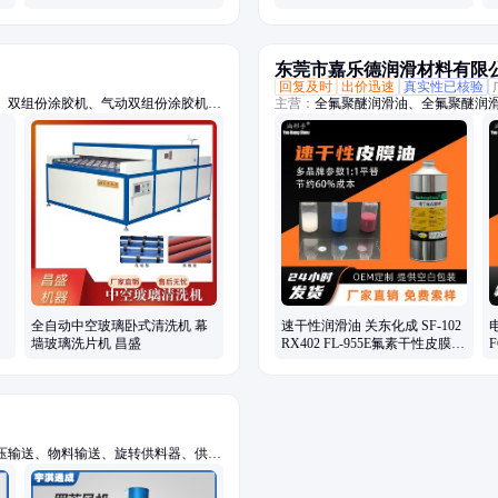
坚固耐用
东莞市嘉乐德润滑材料有限
回复及时
出价迅速
真实性已核验
、双组份涂胶机、气动双组份涂胶机、
主营：
全氟聚醚润滑油、全氟聚醚润滑
弯机、铝条折弯机、丁基胶涂布机、中
轴承润滑油脂、齿轮润滑油脂、螺丝
线、中空玻璃清洗机、卧式玻璃清洗
疏水涂层涂料、一比一平替进口品牌
生产设备、铝条涂布机、自助丁基胶涂
全自动中空玻璃卧式清洗机 幕
速干性润滑油 关东化成 SF-102
电
墙玻璃洗片机 昌盛
RX402 FL-955E氟素干性皮膜润
F
滑剂厂家
压输送、物料输送、旋转供料器、供料
悬浮鼓风机、空浮风机、三叶罗茨鼓风
粉料输送泵、空气悬浮增氧机、污水处