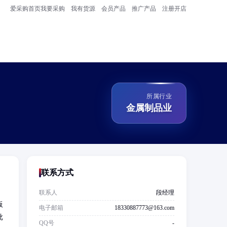
爱采购首页
我要采购
我有货源
会员产品
推广产品
注册开店
所属行业
金属制品业
联系方式
联系人
段经理
板
电子邮箱
18330887773@163.com
批
QQ号
-