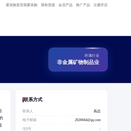
爱采购首页
我要采购
我有货源
会员产品
推广产品
注册开店
所属行业
非金属矿物制品业
联系方式
包
联系人
高总
的
电子邮箱
2626044@qq.com
围
QQ号
-