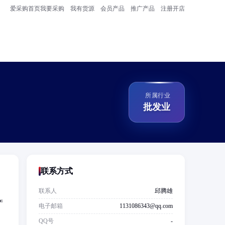
爱采购首页
我要采购
我有货源
会员产品
推广产品
注册开店
所属行业
批发业
联系方式
联系人
邱腾雄
产
电子邮箱
1131086343@qq.com
QQ号
-