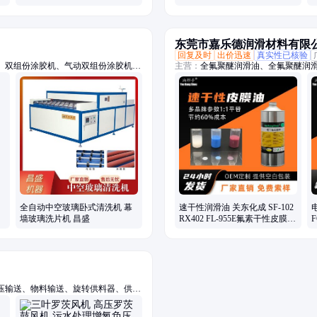
东莞市嘉乐德润滑材料有限
回复及时
出价迅速
真实性已核验
、双组份涂胶机、气动双组份涂胶机、
主营：
全氟聚醚润滑油、全氟聚醚润滑
弯机、铝条折弯机、丁基胶涂布机、中
轴承润滑油脂、齿轮润滑油脂、螺丝
线、中空玻璃清洗机、卧式玻璃清洗
疏水涂层涂料、一比一平替进口品牌
生产设备、铝条涂布机、自助丁基胶涂
全自动中空玻璃卧式清洗机 幕
速干性润滑油 关东化成 SF-102
电
墙玻璃洗片机 昌盛
RX402 FL-955E氟素干性皮膜润
F
滑剂厂家
压输送、物料输送、旋转供料器、供料
悬浮鼓风机、空浮风机、三叶罗茨鼓风
粉料输送泵、空气悬浮增氧机、污水处