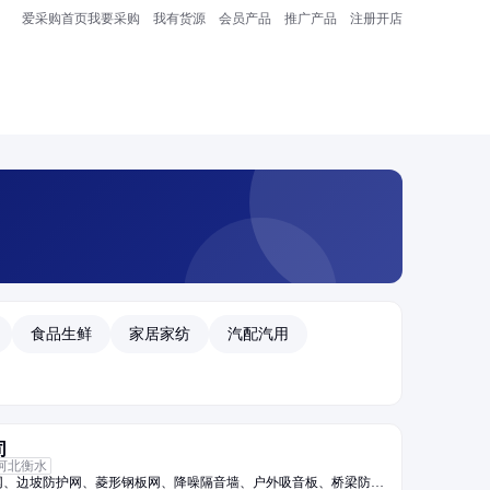
爱采购首页
我要采购
我有货源
会员产品
推广产品
注册开店
食品生鲜
家居家纺
汽配汽用
司
河北衡水
网、边坡防护网、菱形钢板网、降噪隔音墙、户外吸音板、桥梁防护