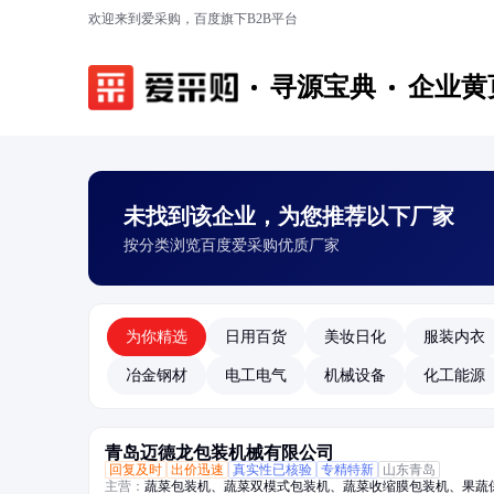
欢迎来到爱采购，百度旗下B2B平台
寻源宝典
企业黄
未找到该企业，为您推荐以下厂家
按分类浏览百度爱采购优质厂家
为你精选
日用百货
美妆日化
服装内衣
冶金钢材
电工电气
机械设备
化工能源
青岛迈德龙包装机械有限公司
回复及时
出价迅速
真实性已核验
专精特新
山东青岛
主营：
蔬菜包装机、蔬菜双模式包装机、蔬菜收缩膜包装机、果蔬