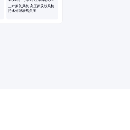
三叶罗茨风机 高压罗茨鼓风机
污水处理增氧负压
药品医疗器械网络信息服务备案(京)网药械信息备字（2021）第00159号