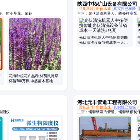
陕西中拓矿山设备有限公司
回复及时
出价迅速
真实性已核验
草、时令草花、菊花
主营：
光伏清洗机器人、陶瓷柱塞泵
光伏清洗机器人中拓便携智能
光伏清洗设备节省成本一天清
洗2兆瓦
培
花海种植花卉品种,林荫鼠尾草
杯苗500万棵,坤盛苗木基地
河北元丰管道工程有限公司
回复及时
出价迅速
真实性已核验
检测仪
主营：
钢套钢蒸汽管道、钢套钢预制
钢套钢蒸汽管、喷涂缠绕保温管、镀
保温管、钢套钢耐高温保温管、保温
头、蒸汽保温管架空、耐高温高压蒸
管、蒸汽架空保温管、集中供热蒸汽