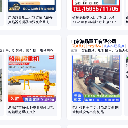
混
广源超高压工业管道清洗设备
硅烷偶联剂 KH-570 KH-560
换热器冷凝器清洗反应釜高压
KH-550 有机硅烷 密封剂KH570
清洗机
增粘剂 粘合剂
山东海晶重工有限公司
回复及时
出价迅速
真实性已核验
随车吊、折臂吊、随车挖、履带蜘蛛
主营：
管桩模具、电杆模具、管桩离
、履带吊车、船用起重机、拖拉机平板
机吊钻一体机、小吊车、装载机
渔船起重吊机 起重船船吊 5吨8
电杆模具生产 外形简洁美观 制
吨船用起重机 久胜
管机械设备出售 海晶