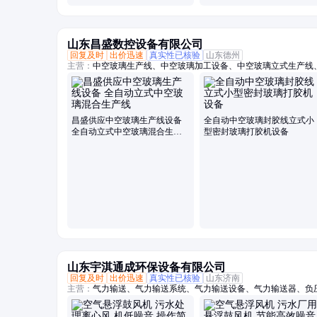
山东昌盛数控设备有限公司
回复及时
出价迅速
真实性已核验
山东德州
主营：
中空玻璃生产线、中空玻璃加工设备、中空玻璃立式生产线
双组份打胶机、中空玻璃打胶机、中空玻璃封胶线、全自动铝条折
空玻璃充气线、玻璃清洗机、中空玻璃设备、全自动中空玻璃充气
机、分子筛灌装机、中空玻璃充气机、旋转涂胶台、小型中空玻璃
布机、卧式丁基胶涂布机
昌盛供应中空玻璃生产线设备
全自动中空玻璃封胶线立式小
全自动立式中空玻璃混合生产
型密封玻璃打胶机设备
线
山东宇淇通成环保设备有限公司
回复及时
出价迅速
真实性已核验
山东济南
主营：
气力输送、气力输送系统、气力输送设备、气力输送器、负
阀、AV泵、仓泵、罗茨风机、罗次鼓风机、空气悬浮鼓风机、磁
机、曝气风机、气力输送风机、粉煤灰输送设备、粉体输送系统、