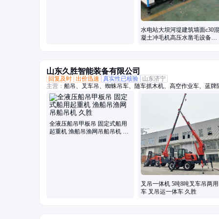
水电站大坝河堤建筑墙面c30
凝土冲毛机高压水凿毛设备厂
家
山东久胜智能装备有限公司
回复及时
出价迅速
真实性已核验
山东济宁
主营：
船吊、叉车吊、蜘蛛吊车、随车抓木机、高空作业车、蓝牌
吊、吊挖一体机、三轮随车吊、履带随车吊、三轮吊、履带随车挖
吊、履带随车抓、下葬车、四不像吊车、车载吊机、抓木机、拖拉
全液压船吊甲板吊 固定式船用
起重机 渔船吊渔网吊船吊机 久
胜
叉吊一体机 5吨8吨叉车吊两用
车 叉吊运一体车 久胜