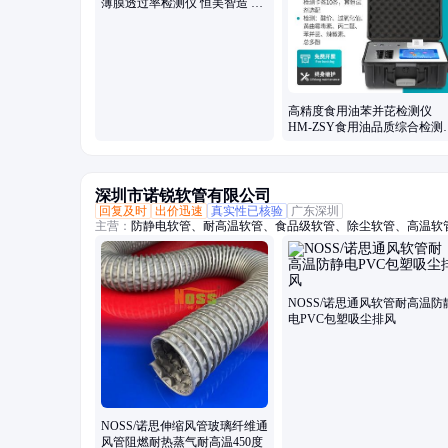
薄膜透过率检测仪 恒美智造 材
料雾度计
高精度食用油苯并芘检测仪
HM-ZSY食用油品质综合检测
器 恒美智造
深圳市诺锐软管有限公司
回复及时
出价迅速
真实性已核验
广东深圳
主营：
防静电软管、耐高温软管、食品级软管、除尘软管、高温软管
软管、食品级钢丝软管、阻燃防静电软管、通风软管、通风管、高
温除尘管、除尘管、阻燃除尘管、吸尘管、耐热风管、PTFE风管
耐高温风管
NOSS/诺思通风软管耐高温防
电PVC包塑吸尘排风
NOSS/诺思伸缩风管玻璃纤维通
风管阻燃耐热蒸气耐高温450度