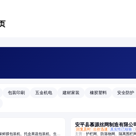
页
包装印刷
五金机电
建材家装
橡胶塑料
安全防护
安平县慕源丝网制造有限公
回复及时
出价迅速
真实性已核验
保鲜膜包装机、托盒果蔬包装机、生鲜
主营：
护栏网、防落物网、隔离围栏