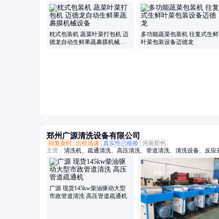
包装机、保鲜包装机、蔬菜高速包装机、称重贴标机、冬瓜定量切
枕式包装机 蔬菜叶菜打包机 迈
多功能蔬菜包装机 往复式生鲜
德龙自动生鲜果蔬裹膜机械设
叶菜包装设备迈德龙
备
郑州广源清洗设备有限公司
回复及时
出价迅速
真实性已核验
河南郑州
主营：
清洗机、疏通清洗、高压清洗、管道清洗、清洗设备、反应
毛机、混凝土、换热器、高压水、柴油驱动、锅炉管道、电机驱动
坯除磷、电驱动高压、水除磷系统、水喷砂除锈、冷凝器管道、下
广源 现货145kw柴油驱动大型
市政管道清洗 高压管道疏通机