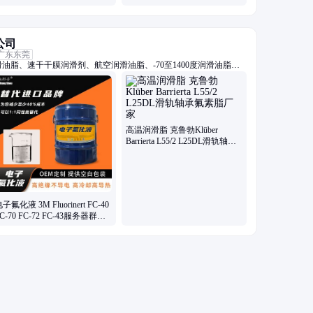
垃圾箱
公司
广东东莞
油脂、速干干膜润滑剂、航空润滑油脂、-70至1400度润滑油脂、
螺栓润滑油脂、抗咬合防卡剂、高真空密封硅脂、电子氟化冷却液、
系列油脂
高温润滑脂 克鲁勃Klüber
Barrierta L55/2 L25DL滑轨轴承
氟素脂厂家
子氟化液 3M Fluorinert FC-40
C-70 FC-72 FC-43服务器群浸
没式液冷