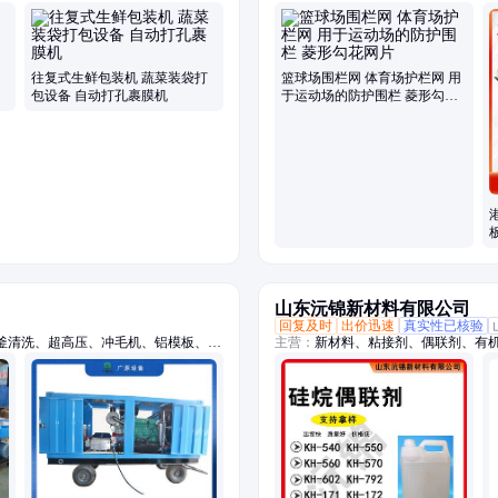
片机
网、防落物围栏网、篮球场围栏网、
税区围界
往复式生鲜包装机 蔬菜装袋打
篮球场围栏网 体育场护栏网 用
包设备 自动打孔裹膜机
于运动场的防护围栏 菱形勾花
网片
山东沅锦新材料有限公司
回复及时
出价迅速
真实性已核验
釜清洗、超高压、冲毛机、铝模板、拉
主营：
新材料、粘接剂、偶联剂、有
、船体除锈、管道疏通、除锈除漆、钢
水道疏通