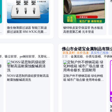
微生物薄膜过滤器 智能三联滤
镀锌铁皮架空保温管 热水输送
仪
膜过滤装置 HM-WX3G无菌过
高密度聚乙烯 元丰管道
滤系统
佛山市金诺宝金属制品有限
回复及时
出价迅速
真实性已核验
、吸尘软管、pu钢丝软管、无塑化剂
主营：
金属花箱、分类垃圾桶、不锈
温风管、伸缩风管、耐腐蚀风管、耐高
箱、市政垃圾桶、果皮箱、不锈钢户
、铁氟龙风管、洁净风管、防火风管、
批发、双分类垃圾桶、四分类垃圾箱、3
钢花槽、不锈钢花钵、不锈钢花盆
静
NOSS/诺思制药级硅胶管耐高温
定制户外不锈钢花箱 绿化种植
耐腐蚀酸碱易清洗
箱 城市广场点缀 使用寿命极长
坚固耐用