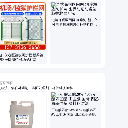
柔性钢丝绳网、斜坡防落石网、光伏电站围栏、高架桥梁隔音屏、保
边境保税区围网 河岸海边防护
网 围界防逃防盗边框护栏网厂
家
港口保税区钢板网护栏 桥梁钢
板防护网围栏 机场护栏网
山东济宁
机硅烷、偶联补强剂、表面处理剂、橡胶硅质填料
正硅酸乙酯28% 40% 硅酸四乙
酯 工业级 国标 四乙氧基硅烷
涂料粘结剂