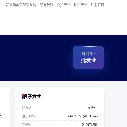
爱采购首页
我要采购
我有货源
会员产品
推广产品
注册开店
所属行业
批发业
联系方式
联系人
许先生
险
电子邮箱
xtq249071891@163.com
：
QQ号
249071891