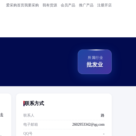
爱采购首页
我要采购
我有货源
会员产品
推广产品
注册开店
所属行业
批发业
联系方式
法
联系人
路
；
电子邮箱
2602953342@qq.com
QQ号
-