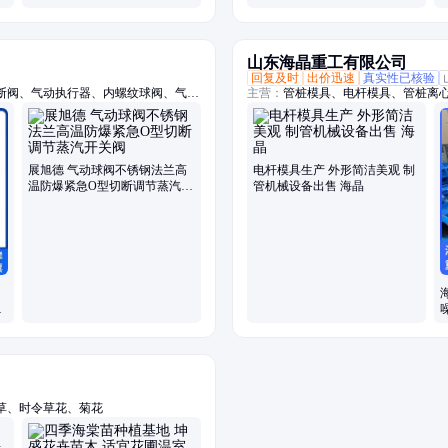
山东海晶重工有限公司
回复及时
出价迅速
真实性已核验
断阀、气动执行器、内螺纹球阀、气动
主营：
管桩模具、电杆模具、管桩离
接球阀、上展式放料阀、气动硬密封蝶
展旭德 气动球阀不锈钢法兰高
电杆模具生产 外形简洁美观 制
温防爆紧急O型切断调节蒸汽开
管机械设备出售 海晶
关阀
流
草、时令草花、菊花