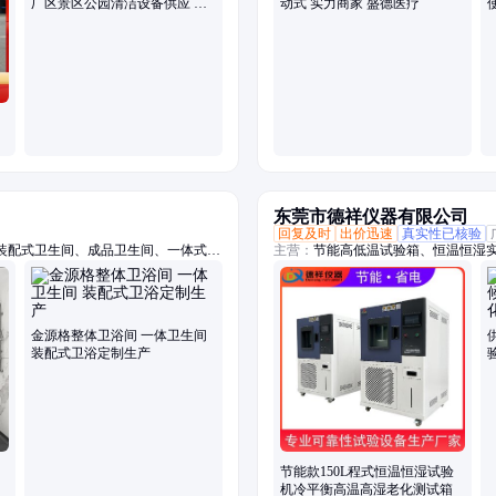
厂区景区公园清洁设备供应 智
动式 实力商家 盛德医疗
欧
东莞市德祥仪器有限公司
回复及时
出价迅速
真实性已核验
装配式卫生间、成品卫生间、一体式浴
主营：
节能高低温试验箱、恒温恒湿
公寓整体卫生间、宾馆整体卫生间、淋
黄老化试验箱、紫外加速老化试验箱
试验箱、双85试验箱、低温试验箱、步
压加速老化试验箱、低气压试验箱、
高低温防爆试验箱
金源格整体卫浴间 一体卫生间
装配式卫浴定制生产
节能款150L程式恒温恒湿试验
机冷平衡高温高湿老化测试箱