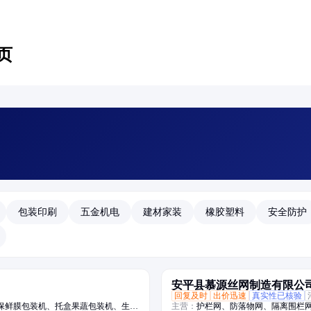
页
包装印刷
五金机电
建材家装
橡胶塑料
安全防护
安平县慕源丝网制造有限公
回复及时
出价迅速
真实性已核验
保鲜膜包装机、托盒果蔬包装机、生鲜
主营：
护栏网、防落物网、隔离围栏