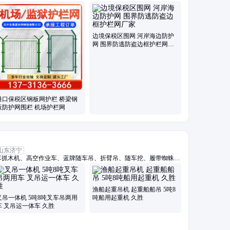
柔性钢丝绳网、斜坡防落石网、光伏电站围栏、高架桥梁隔音屏、保
边境保税区围网 河岸海边防护
网 围界防逃防盗边框护栏网厂
家
港口保税区钢板网护栏 桥梁钢
板防护网围栏 机场护栏网
山东济宁
车抓木机、高空作业车、蓝牌随车吊、折臂吊、随车挖、履带蜘蛛
随车吊、三轮吊、履带随车挖、履带吊车、船用起重机、拖拉机平板
车、车载吊机、抓木机、拖拉机吊钻一体机、小吊车、装载机
渔船起重吊机 起重船船吊 5吨8
叉吊一体机 5吨8吨叉车吊两用
吨船用起重机 久胜
车 叉吊运一体车 久胜