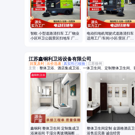
智欧 小型道路清扫车 工厂物业
电动扫地机驾驶式道路清扫车
小区环卫公园景区扫地车 厂家
适用工厂/车间/小区/景区 厂家
直供
直供
江苏鑫铜利卫浴设备有限公司
回复及时
出价迅速
真实性已核验
江苏徐州
主营：
整体卫浴、酒店集成卫浴、一体卫生间、定制整体卫生间、
室、集成淋浴间、整体淋浴房、一体式卫生间、酒店整体卫生间、
浴房、装配式整体卫生间
鑫铜利 整体卫生间 定制集成卫
整体卫生间定制 金源格酒店卫
浴淋浴间 干湿分离玻璃隔断 多
浴售后完善 诚信经营