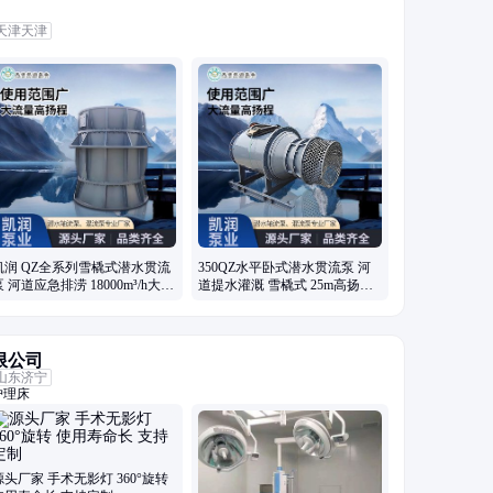
天津天津
凯润 QZ全系列雪橇式潜水贯流
350QZ水平卧式潜水贯流泵 河
泵 河道应急排涝 18000m³/h大流
道提水灌溉 雪橇式 25m高扬程
量
凯润
限公司
山东济宁
护理床
源头厂家 手术无影灯 360°旋转