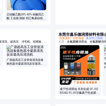
乙
正硅酸乙酯28% 40% 硅酸四乙
处
酯 工业级 国标 四乙氧基硅烷
涂料粘结剂
东莞市嘉乐德润滑材料有限
回复及时
出价迅速
真实性已核验
釜清洗、超高压、冲毛机、铝模板、拉
主营：
全氟聚醚润滑油、全氟聚醚润滑
、船体除锈、管道疏通、除锈除漆、钢
轴承润滑油脂、齿轮润滑油脂、螺丝
水道疏通
疏水涂层涂料、一比一平替进口品牌
混
广源超高压工业管道清洗设备
换热器冷凝器清洗反应釜高压
电
清洗机
F
速干性润滑油 关东化成 SF-102
RX402 FL-955E氟素干性皮膜润
滑剂厂家