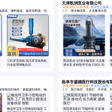
天津凯润泵业有限公司
回复及时
出价迅速
真实性已核验
压输送、物料输送、旋转供料器、供料
主营：
潜水轴流泵、大流量潜水泵
悬浮鼓风机、空浮风机、三叶罗茨鼓风
粉料输送泵、空气悬浮增氧机、污水处
三叶罗茨风机 高压罗茨鼓风机
凯润泵业 QZ潜水轴流泵 大流量
污水处理增氧负压
潜水泵 多种型号可选 350QZ-50
曲阜市盛德医疗科技股份有
回复及时
出价迅速
真实性已核验
驶室电动扫地车、新能源扫地车、物业
主营：
医疗推车、无影灯、手术床、
车、小型扫地车、公园扫地车、工厂扫
洗地机、工厂手把扫地、全封闭电动扫
物业环卫车小型电动扫地车 工
医院用无影灯 节能环保 吊顶 移