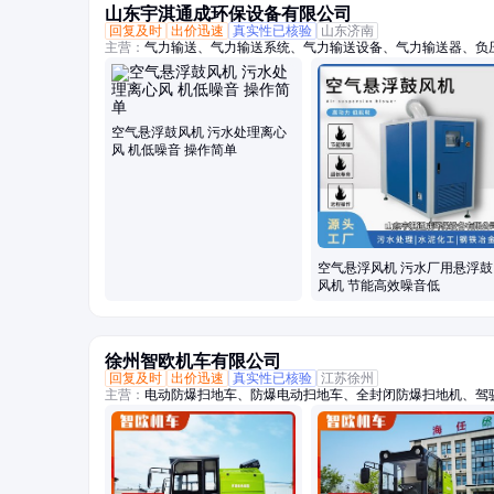
山东宇淇通成环保设备有限公司
回复及时
出价迅速
真实性已核验
山东济南
主营：
气力输送、气力输送系统、气力输送设备、气力输送器、负
阀、AV泵、仓泵、罗茨风机、罗次鼓风机、空气悬浮鼓风机、磁
机、曝气风机、气力输送风机、粉煤灰输送设备、粉体输送系统、
理风机、水产养殖增氧机、脱硫脱硝设备
空气悬浮鼓风机 污水处理离心
风 机低噪音 操作简单
空气悬浮风机 污水厂用悬浮鼓
风机 节能高效噪音低
徐州智欧机车有限公司
回复及时
出价迅速
真实性已核验
江苏徐州
主营：
电动防爆扫地车、防爆电动扫地车、全封闭防爆扫地机、驾
手把扫地车、小型道路扫地车、物业道路清扫车、驾驶式电动扫地
地车、道路清扫车、景区扫地车、环卫清扫车、小区扫地车、防爆
地机