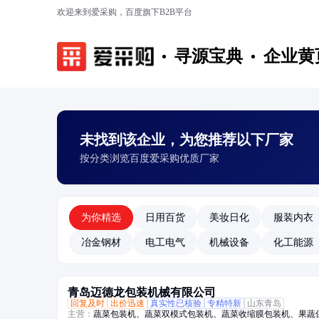
欢迎来到爱采购，百度旗下B2B平台
寻源宝典
企业黄
未找到该企业，为您推荐以下厂家
按分类浏览百度爱采购优质厂家
为你精选
日用百货
美妆日化
服装内衣
冶金钢材
电工电气
机械设备
化工能源
青岛迈德龙包装机械有限公司
回复及时
出价迅速
真实性已核验
专精特新
山东青岛
主营：
蔬菜包装机、蔬菜双模式包装机、蔬菜收缩膜包装机、果蔬