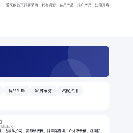
爱采购首页
我要采购
我有货源
会员产品
推广产品
注册开店
食品生鲜
家居家纺
汽配汽用
司
河北衡水
网、边坡防护网、菱形钢板网、降噪隔音墙、户外吸音板、桥梁防护