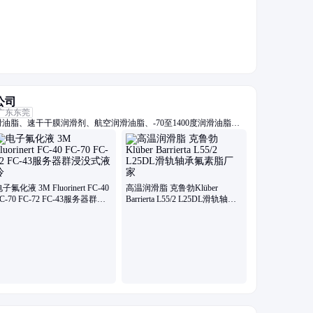
公司
广东东莞
油脂、速干干膜润滑剂、航空润滑油脂、-70至1400度润滑油脂、
螺栓润滑油脂、抗咬合防卡剂、高真空密封硅脂、电子氟化冷却液、
系列油脂
子氟化液 3M Fluorinert FC-40
高温润滑脂 克鲁勃Klüber
C-70 FC-72 FC-43服务器群浸
Barrierta L55/2 L25DL滑轨轴承
没式液冷
氟素脂厂家