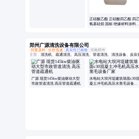
正硅酸乙酯 正硅酸四乙酯 四
氧基硅烷 国标 绝缘材料涂料
理 交联剂
郑州广源清洗设备有限公司
回复及时
出价迅速
真实性已核验
河南郑州
主营：
清洗机、疏通清洗、高压清洗、管道清洗、清洗设备、反应
毛机、混凝土、换热器、高压水、柴油驱动、锅炉管道、电机驱动
坯除磷、电驱动高压、水除磷系统、水喷砂除锈、冷凝器管道、下
广源 现货145kw柴油驱动大型
水电站大坝河堤建筑墙面c30
市政管道清洗 高压管道疏通机
凝土冲毛机高压水凿毛设备厂
家