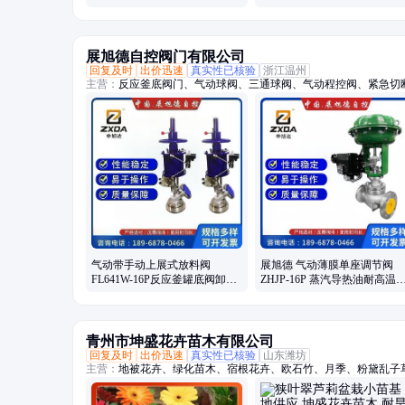
配制可选
展旭德自控阀门有限公司
回复及时
出价迅速
真实性已核验
浙江温州
主营：
反应釜底阀门、气动球阀、三通球阀、气动程控阀、紧急切
法兰球阀、气动快装蝶阀、气动衬氟蝶阀、气动衬氟球阀、气动焊
阀
气动带手动上展式放料阀
展旭德 气动薄膜单座调节阀
FL641W-16P反应釜罐底阀卸料
ZHJP-16P 蒸汽导热油耐高温
带手动不锈钢
量控制阀
青州市坤盛花卉苗木有限公司
回复及时
出价迅速
真实性已核验
山东潍坊
主营：
地被花卉、绿化苗木、宿根花卉、欧石竹、月季、粉黛乱子