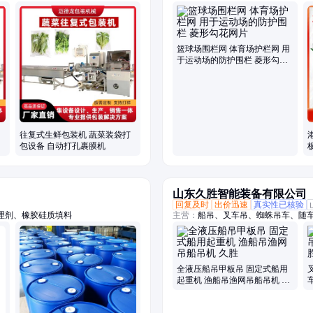
片机
网、防落物围栏网、篮球场围栏网、
税区围界
篮球场围栏网 体育场护栏网 用
于运动场的防护围栏 菱形勾花
网片
往复式生鲜包装机 蔬菜装袋打
包设备 自动打孔裹膜机
山东久胜智能装备有限公司
回复及时
出价迅速
真实性已核验
理剂、橡胶硅质填料
主营：
船吊、叉车吊、蜘蛛吊车、随
吊、吊挖一体机、三轮随车吊、履带
吊、履带随车抓、下葬车、四不像吊
全液压船吊甲板吊 固定式船用
起重机 渔船吊渔网吊船吊机 久
胜