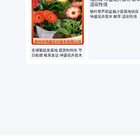
狭叶翠芦莉盆栽小苗基地供应
坤盛花卉苗木 耐旱 适应性强
非洲菊批发基地 观赏时间长 节
日租摆 根系发达 坤盛花卉苗木