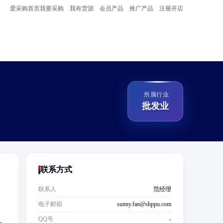
爱采购首页
我要采购
我有货源
会员产品
推广产品
注册开店
所属行业
批发业
联系方式
联系人
范经理
电子邮箱
sunny.fan@shppu.com
；
QQ号
-