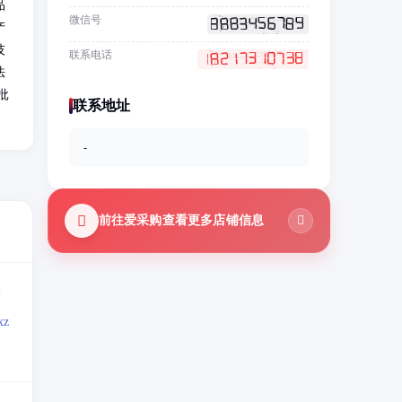
品
微信号
产
技
联系电话
法
批
联系地址
-
前往爱采购查看更多店铺信息
=
z