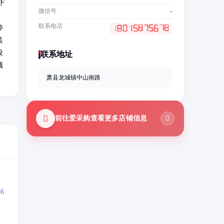
下
微信号
-
；
联系电话
停
装
设
联系地址
械
萧县龙城镇中山南路
前往爱采购查看更多店铺信息
=
6