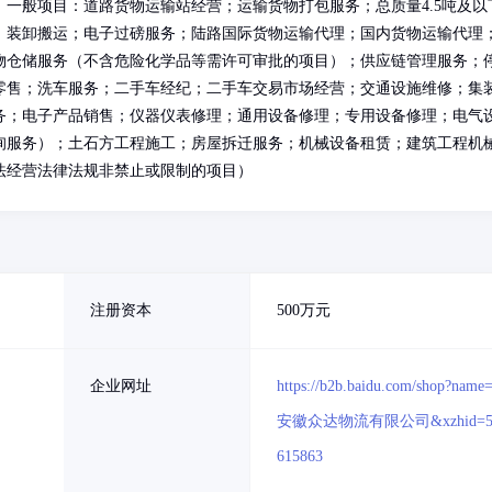
一般项目：道路货物运输站经营；运输货物打包服务；总质量4.5吨及以
；装卸搬运；电子过磅服务；陆路国际货物运输代理；国内货物运输代理
物仓储服务（不含危险化学品等需许可审批的项目）；供应链管理服务；
零售；洗车服务；二手车经纪；二手车交易市场经营；交通设施维修；集
务；电子产品销售；仪器仪表修理；通用设备修理；专用设备修理；电气
询服务）；土石方工程施工；房屋拆迁服务；机械设备租赁；建筑工程机
法经营法律法规非禁止或限制的项目）
注册资本
500万元
企业网址
https://b2b.baidu.com/shop?name
安徽众达物流有限公司&xzhid=5
615863