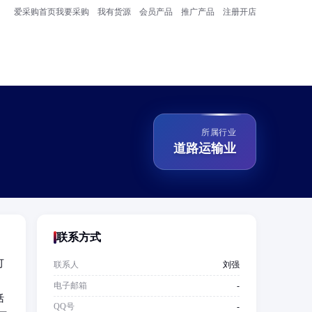
爱采购首页
我要采购
我有货源
会员产品
推广产品
注册开店
所属行业
道路运输业
联系方式
可
联系人
刘强
；
电子邮箱
-
活
QQ号
-