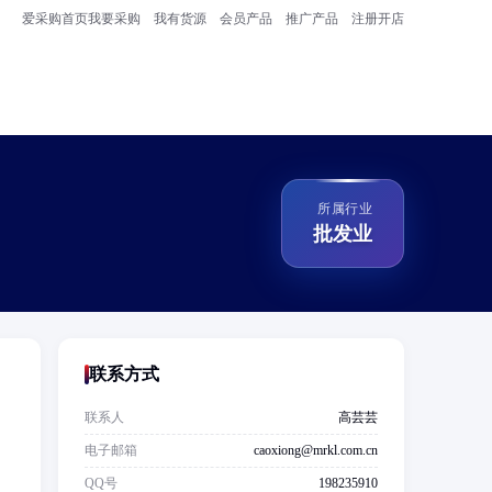
爱采购首页
我要采购
我有货源
会员产品
推广产品
注册开店
所属行业
批发业
联系方式
联系人
高芸芸
电子邮箱
caoxiong@mrkl.com.cn
QQ号
198235910