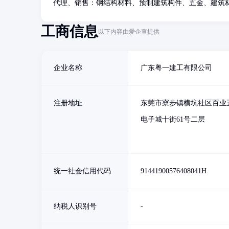
代理、销售：钢结构材料、预制建筑构件、五金、建筑
工商信息
以下内容由爱企查提供
企业名称
广东粤一建工有限公司
注册地址
东莞市寮步镇横坑社区百业
电子城十街61号二层
统一社会信用代码
91441900576408041H
纳税人识别号
-