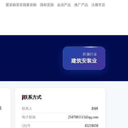
爱采购首页
我要采购
我有货源
会员产品
推广产品
注册开店
所属行业
建筑安装业
联系方式
法
联系人
刘祥
；
电子邮箱
2547081113@qq.com
；
QQ号
45218658