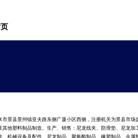
黄页
水市景县景州镇亚夫路东侧广厦小区西侧，注册机关为景县市场
及其他塑料制品制造。生产、销售：尼龙线夹、防滑垫、尼龙加
件、机械设备及配件、尼龙制品、聚氨酯制品、橡塑制品、金属