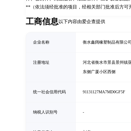
**（依法须经批准的项目，经相关部门批准后方可
工商信息
以下内容由爱企查提供
企业名称
衡水鑫阔橡塑制品有限公
注册地址
河北省衡水市景县景州镇
东侧广厦小区西侧
统一社会信用代码
91131127MA7MD0GF5F
纳税人识别号
-