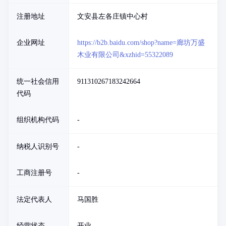
注册地址
文安县左各庄镇中心村
企业网址
https://b2b.baidu.com/shop?name=廊坊万盛
木业有限公司&xzhid=55322089
统一社会信用
911310267183242664
代码
组织机构代码
-
纳税人识别号
-
工商注册号
-
法定代表人
马国胜
经营状态
开业